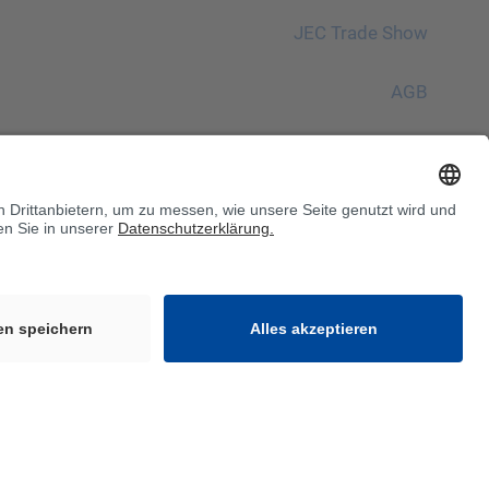
JEC Trade Show
AGB
Einkaufsbedingungen
Giftzentrale
Bitte beachten!
InnoTrans 2024
Sitemap