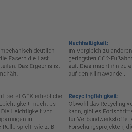
Nachhaltigkeit:
 mechanisch deutlich
Im Vergleich zu andere
 die Fasern die Last
geringsten CO2-Fußabdr
eilen. Das Ergebnis ist
auf. Dies macht ihn zu 
ndhält.
auf den Klimawandel.
hl bietet GFK erhebliche
Recyclingfähigkeit:
 Leichtigkeit macht es
Obwohl das Recycling v
Die Leichtigkeit von
kann, gibt es Fortschrit
sparungen in
für Verbundwerkstoffe. A
olle spielt, wie z. B.
Forschungsprojekten, di