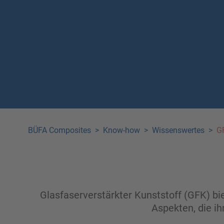
BÜFA Composites
>
Know-how
>
Wissenswertes
>
GF
Glasfaserverstärkter Kunststoff (GFK) bie
Aspekten, die i