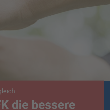
leich
K die bessere