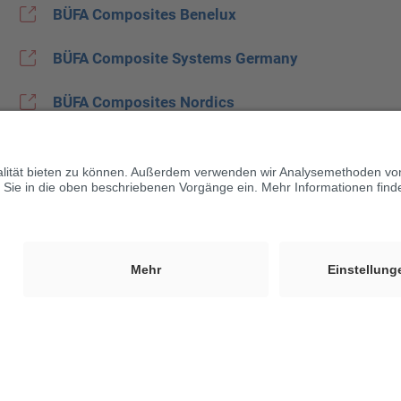
BÜFA Composites Benelux
BÜFA Composite Systems Germany
BÜFA Composites Nordics
BÜFA Composites Poland | Baltazar Kompozyty
Sp. z o.o.
BÜFA Composites Spain
BUFA Composites United Kingdom