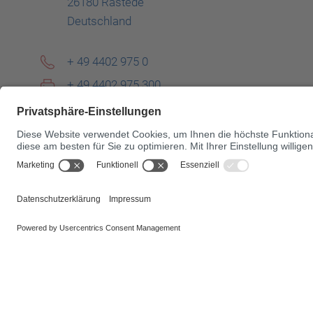
26180 Rastede
Deutschland
+ 49 4402 975 0
+ 49 4402 975 300
compositesystems@buefa.de