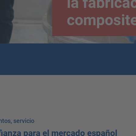
la fabrica
composit
tos, servicio
fianza para el mercado español