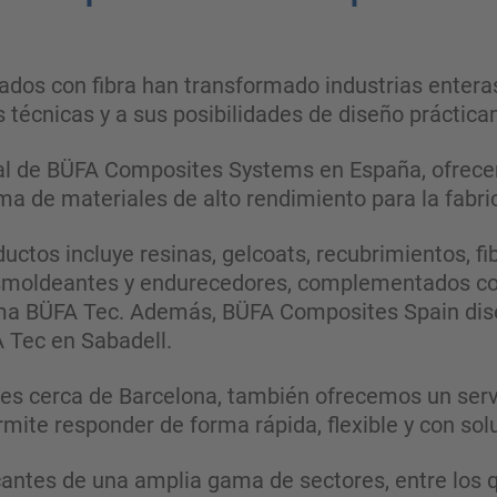
dos con fibra han transformado industrias enteras
 técnicas y a sus posibilidades de diseño práctica
ial de BÜFA Composites Systems en España, ofrec
ma de materiales de alto rendimiento para la fabr
uctos incluye resinas, gelcoats, recubrimientos, fi
smoldeantes y endurecedores, complementados co
ma BÜFA Tec. Además, BÜFA Composites Spain dise
 Tec en Sabadell.
nes cerca de Barcelona, también ofrecemos un servi
rmite responder de forma rápida, flexible y con so
antes de una amplia gama de sectores, entre los q