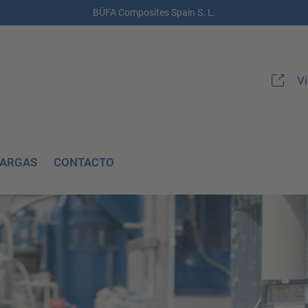
BÜFA Composites Spain S. L.
V
CARGAS
CONTACTO