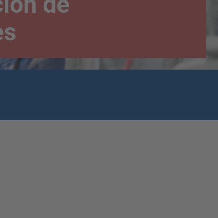
ción de
es