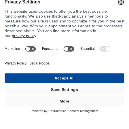
pastas pigmentadas se basan en
resinas de poliéster insaturadas con
bajo contenido en monómeros. Las
BÜFA®-Farbpasten son adecuadas
para pigmentar gelcoats y topcoats, así
como resinas de laminación y colado
en base UP y VE. Todas las BÜFA®-
Farbpasten tienen una viscosidad
óptima y son bombeables.
BFA Composites - Pigment Pastes