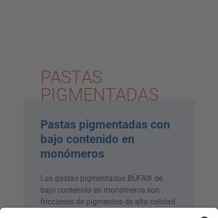
PASTAS
PIGMENTADAS
Pastas pigmentadas con
bajo contenido en
monómeros
Las pastas pigmentadas BÜFA® de
bajo contenido en monómeros son
fricciones de pigmentos de alta calidad
en diferentes sistemas portadores. Las