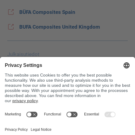
BÜFA Composites Spain
BUFA Composites United Kingdom
Julkaisutiedot
Tietosuoja
JEC Trade Show
Vakiosopimusehdot
Ostoehdot
Myrkytyskeskus