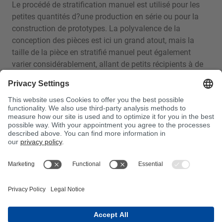
Le procédé de stratification manuel est utilisé pour les
petites quantités d?une production en série ou pour la
construction de prototypes. La polyvalence de la
conception des pièces est ici un grand atout, mais la
taille de la pièce en stratifié manuel peut également
varier considérablement, allant de petits récipients à de
grandes pièces complexes. Les composants typiques
sont les conteneurs, les bateaux, les appareils volants et
les prototypes de toutes sortes.
Avantages de la stratification manuelle :
Coûts d?outillage réduits Idéal pour les petites quantités
et les séries, prototypes Fabrication de toutes les tailles
de pièces est possible Possibilité de réaliser des
géométries de pièces simples mais aussi complexes.