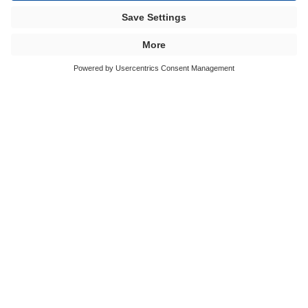
Procédé RTM-Light
Composants structurels à haute résistance
en milieu confiné
Resin Transfer Moulding Light (RTM-Light) est un
procédé de construction légère qui permet de fabriquer
des pièces composites en matériaux composites dans