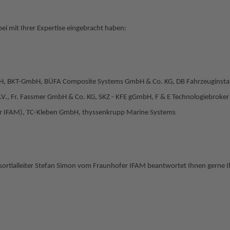
rbei mit Ihrer Expertise eingebracht haben:
mbH, BKT-GmbH, BÜFA Composite Systems GmbH & Co.
KG, DB Fahrzeuginst
.V., Fr. Fassmer GmbH & Co. KG, SKZ - KFE gGmbH, F & E Technologiebrok
ofer IFAM), TC-Kleben GmbH, thyssenkrupp Marine Systems
ortialleiter Stefan Simon vom Fraunhofer IFAM beantwortet Ihnen gerne I