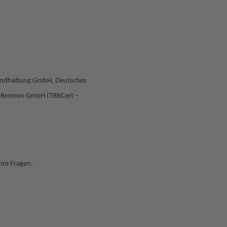
andhaltung GmbH, Deutsches
er Bremen GmbH (TBBCert –
hre Fragen.