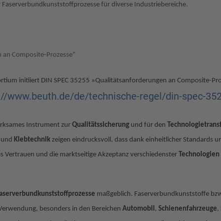
 Faserverbundkunststoffprozesse für diverse Industriebereiche.
n an Composite-Prozesse“
rtium initiiert DIN SPEC 35255 »Qualitätsanforderungen an Composite-Proz
://www.beuth.de/de/technische-regel/din-spec-3
irksames Instrument zur
Qualitätssicherung
und für den
Technologietrans
- und
Klebtechnik
zeigen eindrucksvoll, dass dank einheitlicher Standards u
s Vertrauen und die marktseitige Akzeptanz verschiedenster
Technologien
aserverbundkunststoffprozesse
maßgeblich. Faserverbundkunststoffe bzw
h Verwendung, besonders in den Bereichen
Automobil
,
Schienenfahrzeuge
,