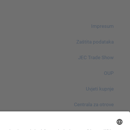
Impresum
Zaštita podataka
JEC Trade Show
OUP
Uvjeti kupnje
Centrala za otrove
Imajte na umu!