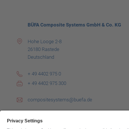
BÜFA Composite Systems GmbH & Co. KG
Hohe Looge 2-8
26180 Rastede
Deutschland
+ 49 4402 975 0
+ 49 4402 975 300
compositesystems@buefa.de