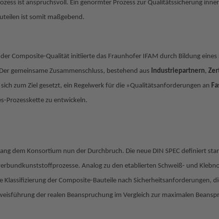
rozess ist anspruchsvoll. Ein genormter Prozess zur Qualitätssicherung inne
teilen ist somit maßgebend.
g der Composite-Qualität initiierte das Fraunhofer IFAM durch Bildung eine
e. Der gemeinsame Zusammenschluss, bestehend aus
Industriepartnern
,
Zer
s sich zum Ziel gesetzt, ein Regelwerk für die »Qualitätsanforderungen an
Fa
s-Prozesskette zu entwickeln.
ang dem Konsortium nun der Durchbruch. Die neue DIN SPEC definiert stan
verbundkunststoffprozesse. Analog zu den etablierten Schweiß- und Klebn
ie Klassifizierung der Composite-Bauteile nach Sicherheitsanforderungen, 
isführung der realen Beanspruchung im Vergleich zur maximalen Beanspr