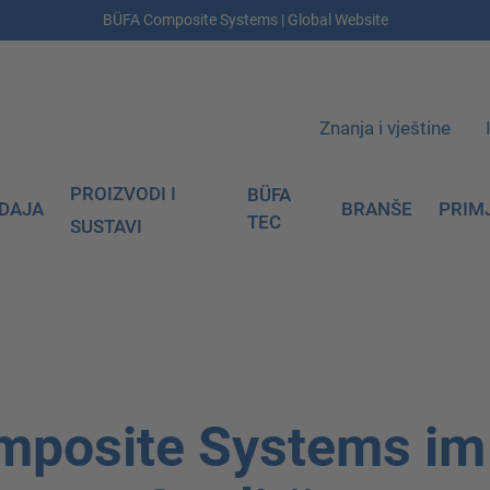
BÜFA Composite Systems | Global Website
Znanja i vještine
PROIZVODI I
BÜFA
DAJA
BRANŠE
PRIM
TEC
SUSTAVI
mposite Systems im