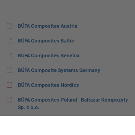
BÜFA Composites Austria
BÜFA Composites Baltic
BÜFA Composites Benelux
BÜFA Composite Systems Germany
BÜFA Composites Nordics
BÜFA Composites Poland | Baltazar Kompozyty
Sp. z o.o.
BÜFA Composites Spain