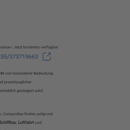
esse«. Jetzt kostenlos verfügbar
5255/373719663
fer
von besonderer Bedeutung.
nd praxistauglicher
erheblich gesteigert wird.
. Composites finden aufgrund
Schiffbau
,
Luftfahrt
und