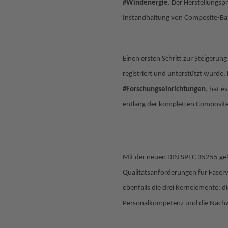
#Windenergie
. Der Herstellungsp
Instandhaltung von Composite-Bau
Einen ersten Schritt zur Steigerun
registriert und unterstützt wurd
#Forschungseinrichtungen
, hat e
entlang der kompletten Composite
Mit der neuen DIN SPEC 35255 gel
Qualitätsanforderungen für Faser
ebenfalls die drei Kernelemente: d
Personalkompetenz und die Nachwe