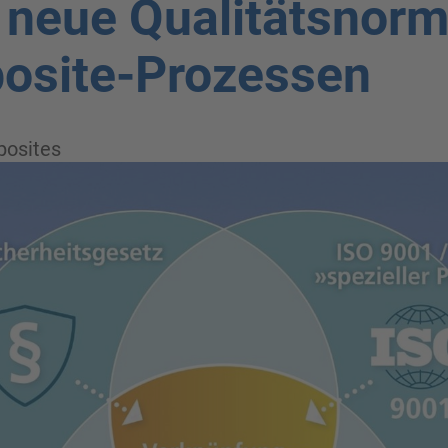
 neue Qualitätsnor
osite-Prozessen
osites