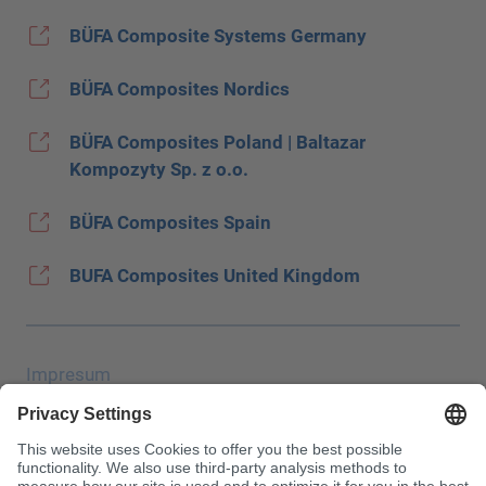
BÜFA Composite Systems Germany
BÜFA Composites Nordics
BÜFA Composites Poland | Baltazar
Kompozyty Sp. z o.o.
BÜFA Composites Spain
BUFA Composites United Kingdom
Impresum
Zaštita podataka
JEC Trade Show