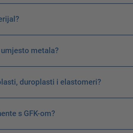
rijal?
 umjesto metala?
asti, duroplasti i elastomeri?
nente s GFK-om?