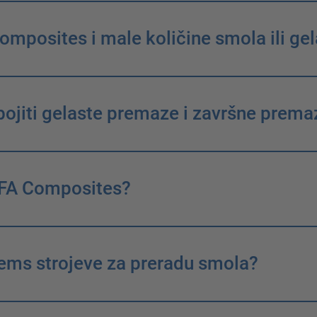
Composites i male količine smola ili ge
jiti gelaste premaze i završne premaz
ÜFA Composites?
ems strojeve za preradu smola?