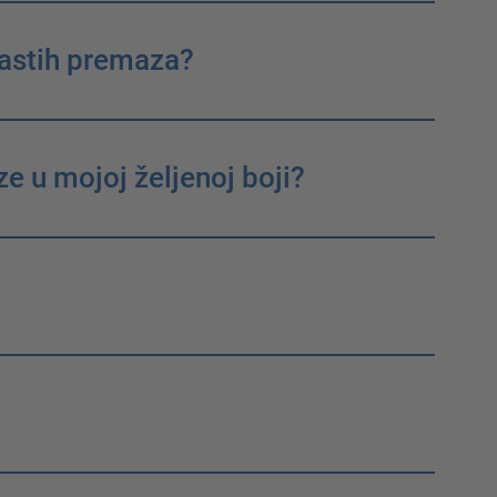
lastih premaza?
e u mojoj željenoj boji?