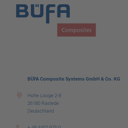
BÜFA Composite Systems GmbH & Co. KG
Hohe Looge 2-8
26180 Rastede
Deutschland
+ 49 4402 975 0