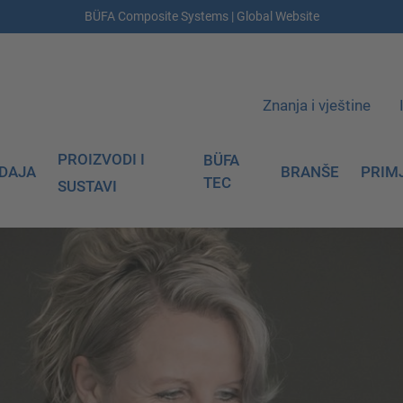
BÜFA Composite Systems | Global Website
Znanja i vještine
PROIZVODI I
BÜFA
DAJA
BRANŠE
PRIM
TEC
SUSTAVI