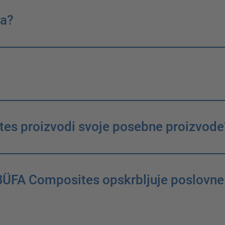
ja?
es proizvodi svoje posebne proizvode
BÜFA Composites opskrbljuje poslovne kl