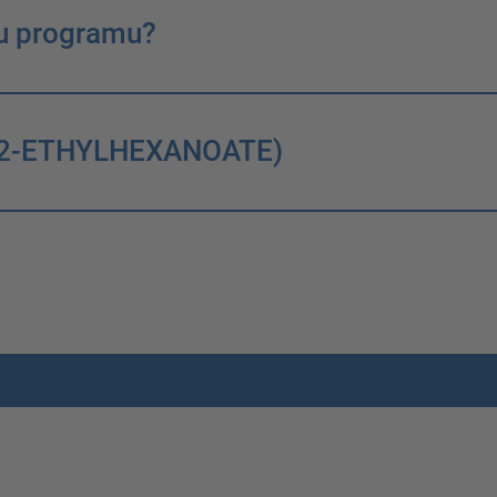
a u programu?
S-(2-ETHYLHEXANOATE)