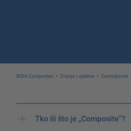
BÜFA Composites
>
Znanja i vještine
>
Zanimljivosti
Tko ili što je „Composite”?