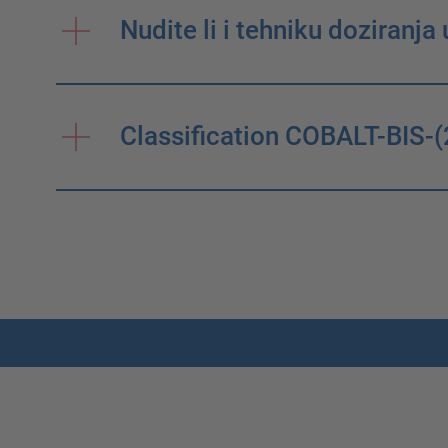
Nudite li i tehniku doziranj
Classification COBALT-BI