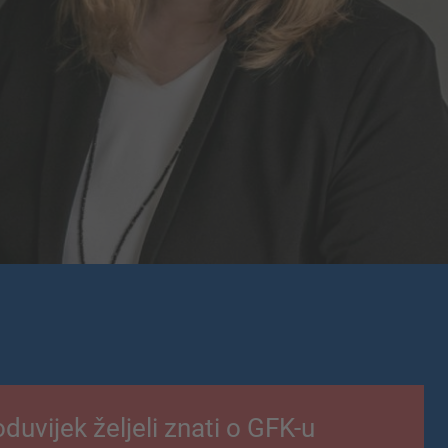
oduvijek željeli znati o GFK-u