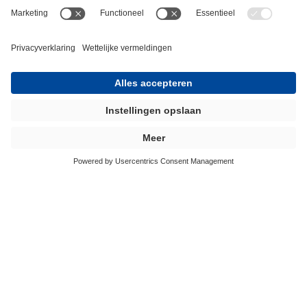
Afwijkende verkoopvoorwaarden van de leverancier
worden hierbij uitdrukkelijk van de hand gewezen. Stilte,
een onvoorwaardelijke aanvaarding van leveringen en
diensten of de betaling ervan impliceert geen
instemming met de verkoopvoorwaarden van de
leverancier. In geval van tegenstrijdigheid tussen de tekst
van de bestelling of de tekst van de in de bestelling
vermelde documenten en de volgende
aankoopvoorwaarden, prevaleert de tekst van de
bestelling of de tekst van de in de bestelling vermelde
documenten.