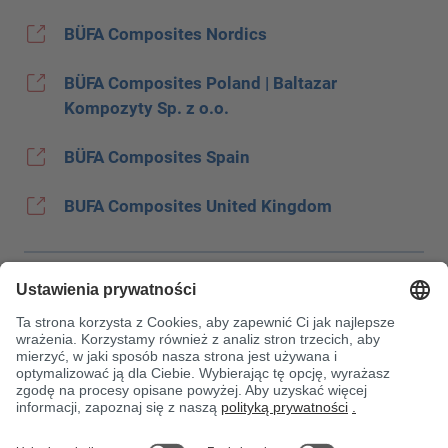
BÜFA Composites Nordics
BÜFA Composites Poland | Baltazar
Kompozyty Sp. z o.o.
BÜFA Composites Spain
BUFA Composites United Kingdom
Stopka
Ochrona danych
JEC
OWH