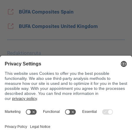
BÜFA Composites Spain
BUFA Composites United Kingdom
Redaktionsruta
Uppgiftsskydd
JEC
Allmänna affärsvillkor (AGB)
Inköpsvillkor
Giftinformationscentralen