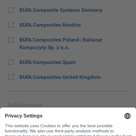
BÜFA Composite Systems Germany
BÜFA Composites Nordics
BÜFA Composites Poland | Baltazar
Kompozyty Sp. z o.o.
BÜFA Composites Spain
BUFA Composites United Kingdom
Redaktionsruta
Uppgiftsskydd
JEC