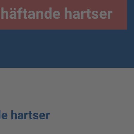
häftande hartser
e hartser