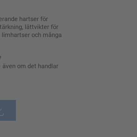
erande hartser för
ärkning, lättvikter för
de limhartser och många
?
– även om det handlar