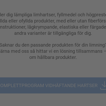
ler dig lämpliga limhartser, fyllmedel och högprest
llda eller ofyllda produkter, med eller utan fiberförst
struktioner, lågkrympande, elastiska eller färga
andra varianter är tillgängliga för dig.
Saknar du den passande produkten för din limning
gärna med oss så hittar vi en lösning tillsammans 
om hållbara produkter.
KOMPLETTPROGRAM VIDHÄFTANDE HARTSER