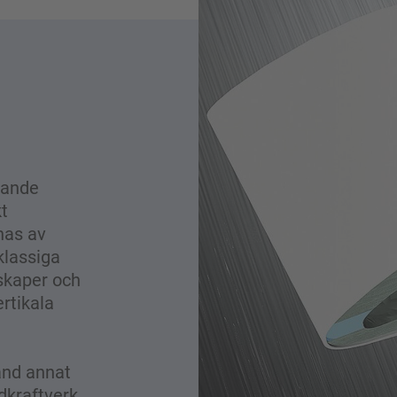
tande
kt
nas av
klassiga
skaper och
ertikala
and annat
dkraftverk,