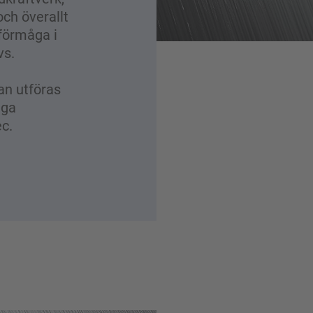
och överallt
förmåga i
vs.
an utföras
iga
c.