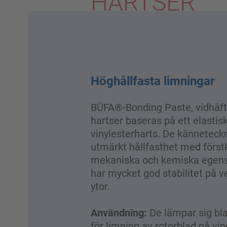
HARTSER
Höghållfasta limningar
BÜFA®-Bonding Paste, vidhäf
hartser baseras på ett elastis
vinylesterharts. De känneteck
utmärkt hållfasthet med först
mekaniska och kemiska egen
har mycket god stabilitet på v
ytor.
Användning:
De lämpar sig bl
för limning av rotorblad på vin