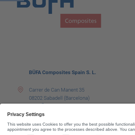
BÜFA Composites Spain S. L.
Carrer de Can Manent 35
08202 Sabadell (Barcelona)
ESPAÑA
+34 934 008 164