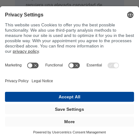
requiera una elevada capacidad de
carga dinámica en grandes rangos de
temperatura.
Procesamiento:
El procesado puede
realizarse tanto a mano como con
equipos de dosificación especialmente
adecuados de BÜFA Tec.