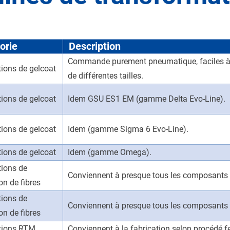
orie
Description
Commande purement pneumatique, faciles à u
tions de gelcoat
de différentes tailles.
tions de gelcoat
Idem GSU ES1 EM (gamme Delta Evo-Line).
tions de gelcoat
Idem (gamme Sigma 6 Evo-Line).
tions de gelcoat
Idem (gamme Omega).
tions de
Conviennent à presque tous les composants et
on de fibres
tions de
Conviennent à presque tous les composants 
on de fibres
ations RTM
Conviennent à la fabrication selon procédé 