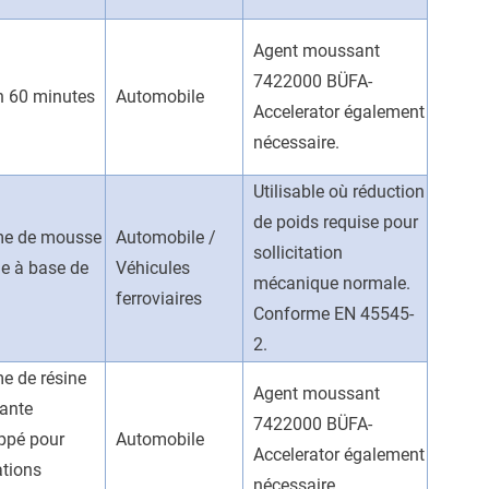
Agent moussant
7422000 BÜFA-
n 60 minutes
Automobile
Accelerator également
nécessaire.
Utilisable où réduction
de poids requise pour
me de mousse
Automobile /
sollicitation
ge à base de
Véhicules
mécanique normale.
ferroviaires
Conforme EN 45545-
2.
e de résine
Agent moussant
ante
7422000 BÜFA-
ppé pour
Automobile
Accelerator également
ations
nécessaire.