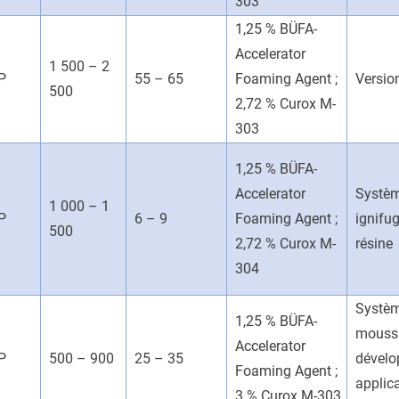
303
1,25 % BÜFA-
Accelerator
1 500 – 2
P
55 – 65
Foaming Agent ;
Versio
500
2,72 % Curox M-
303
1,25 % BÜFA-
Accelerator
Systè
1 000 – 1
P
6 – 9
Foaming Agent ;
ignifu
500
2,72 % Curox M-
résine
304
Systèm
1,25 % BÜFA-
mouss
Accelerator
P
500 – 900
25 – 35
dévelo
Foaming Agent ;
applic
3 % Curox M-303