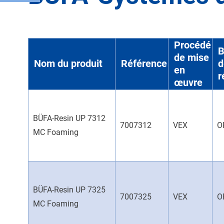
Procédé
B
de mise
Nom du produit
Référence
d
en
r
œuvre
BÜFA-Resin UP 7312
7007312
VEX
O
MC Foaming
BÜFA-Resin UP 7325
7007325
VEX
O
MC Foaming