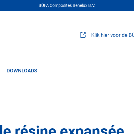
BÜFA Composites Benelux B.V.
Klik hier voor de 
DOWNLOADS
e résine expansée