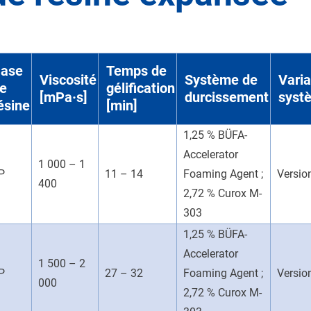
ase
Temps de
Viscosité
Système de
Vari
e
gélification
[mPa·s]
durcissement
syst
ésine
[min]
1,25 % BÜFA-
Accelerator
1 000 – 1
P
11 – 14
Foaming Agent ;
Versio
400
2,72 % Curox M-
303
1,25 % BÜFA-
Accelerator
1 500 – 2
P
27 – 32
Foaming Agent ;
Versio
000
2,72 % Curox M-