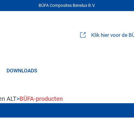
BÜFA Composites Benelux B.V.
Klik hier voor de 
DOWNLOADS
en ALT
>
BÜFA-producten