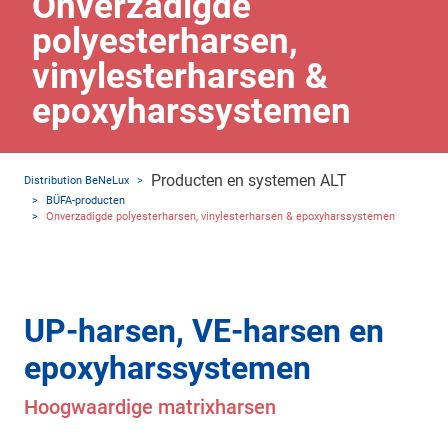
Onverzadigde
polyesterharsen,
vinylesterharsen &
epoxyharssystemen
Producten en systemen ALT
Distribution BeNeLux
>
>
BÜFA-producten
>
Onverzadigde polyesterharsen, vinylesterharsen & epoxyharssystemen
UP-harsen, VE-harsen en
epoxyharssystemen
Hoogwaardige matrixharsen