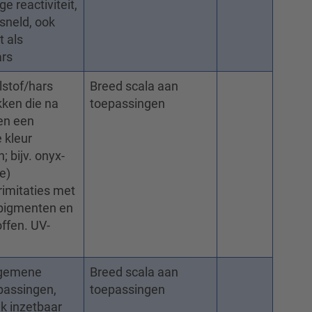
age reactiviteit,
sneld, ook
t als
ars
lstof/hars
Breed scala aan
kken die na
toepassingen
en een
e kleur
; bijv. onyx-
e)
imitaties met
 pigmenten en
offen. UV-
lgemene
Breed scala aan
passingen,
toepassingen
ek inzetbaar