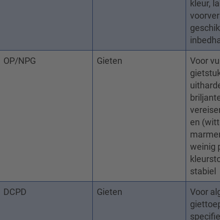
kleur, l
voorver
geschik
inbedh
OP/NPG
Gieten
Voor vu
gietstu
uithard
briljant
vereisen
en (witt
marmer
weinig
kleurst
stabiel
DCPD
Gieten
Voor a
giettoe
specifi