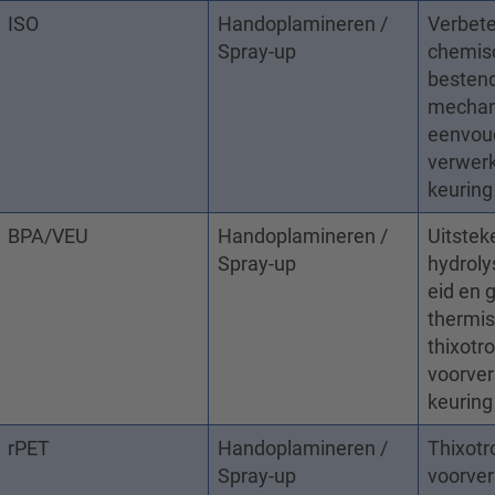
ISO
Handoplamineren /
Verbet
Spray-up
chemis
bestend
mechani
eenvou
verwerk
keuring
BPA/VEU
Handoplamineren /
Uitste
Spray-up
hydrol
eid en 
thermisc
thixotr
voorver
keuring
rPET
Handoplamineren /
Thixotr
Spray-up
voorver