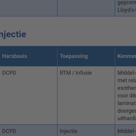
geprom
Lloyd's
njectie
Harsbasis
Toepassing
Kenme
DCPD
RTM / Infusie
Middel-
met rel
exother
voor di
laminat
doorge
uithard
DCPD
Injectie
Middel-