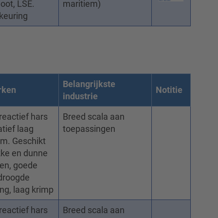
oot, LSE.
maritiem)
-keuring
Belangrijkste
rken
Notitie
industrie
reactief hars
Breed scala aan
atief laag
toepassingen
m. Geschikt
kke en dunne
en, goede
droogde
ing, laag krimp
reactief hars
Breed scala aan