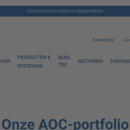
BÜFA Composite Systems | Global Website
Knowhow
Co
PRODUCTEN &
BÜFA
KOOP
SECTOREN
TOEPAS
TEC
SYSTEMEN
Onze AOC-portfolio