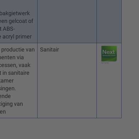
bakgietwerk
een gelcoat of
t ABS-
 acryl primer
 productie van
Sanitair
enten via
cessen, vaak
 in sanitaire
kamer
ingen.
kende
iging van
fen