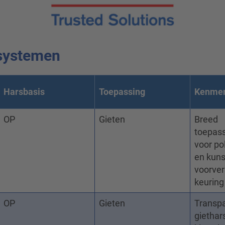
 systemen
Harsbasis
Toepassing
Kenme
OP
Gieten
Breed
toepass
voor p
en kuns
voorver
keuring
OP
Gieten
Transp
giethar