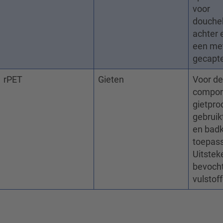
voor
douche
achter 
een me
gecapte
rPET
Gieten
Voor de
compon
gietpro
gebruikt
en bad
toepass
Uitste
bevocht
vulstof