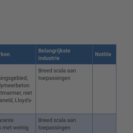
Belangrijkste
rken
Notitie
industrie
Breed scala aan
ingsgebied,
toepassingen
olymeerbeton
tmarmer, niet
sneld, Lloyd's-
arante
Breed scala aan
s met weinig
toepassingen