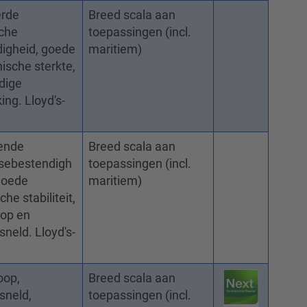
erde
Breed scala aan
che
toepassingen (incl.
igheid, goede
maritiem)
sche sterkte,
dige
ing. Lloyd's-
kende
Breed scala aan
ysebestendigh
toepassingen (incl.
goede
maritiem)
he stabiliteit,
oop en
sneld. Lloyd's-
oop,
Breed scala aan
sneld,
toepassingen (incl.