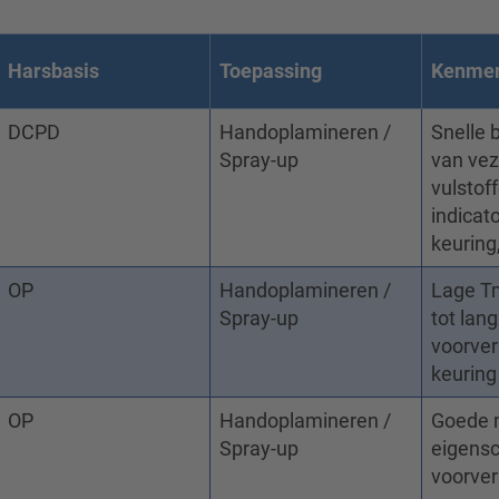
Harsbasis
Toepassing
Kenme
DCPD
Handoplamineren /
Snelle 
Spray-up
van vez
vulstof
indicat
keuring
OP
Handoplamineren /
Lage Tm
Spray-up
tot lan
voorver
keuring
OP
Handoplamineren /
Goede 
Spray-up
eigens
voorver