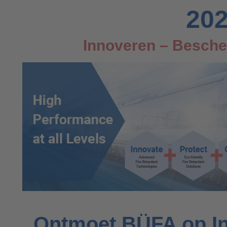
202
Innoveren – Besche
Ontmoet BÜFA op In