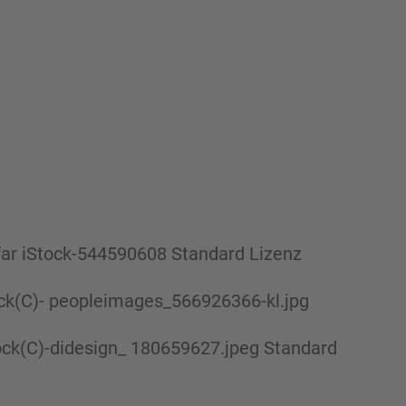
ar iStock-544590608 Standard Lizenz
ock(C)- peopleimages_566926366-kl.jpg
tock(C)-didesign_ 180659627.jpeg Standard