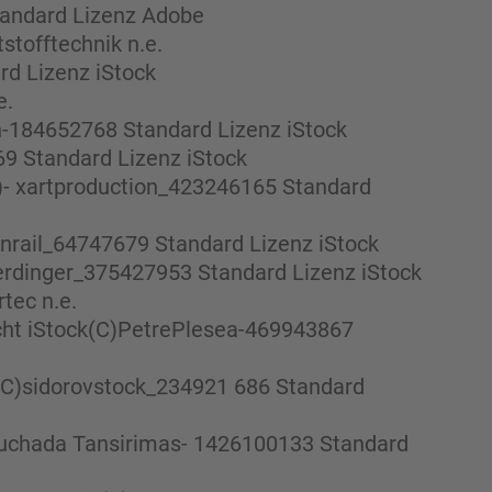
tandard Lizenz Adobe
tofftechnik n.e.
rd Lizenz iStock
e.
an-184652768 Standard Lizenz iStock
9 Standard Lizenz iStock
C)- xartproduction_423246165 Standard
nrail_64747679 Standard Lizenz iStock
perdinger_375427953 Standard Lizenz iStock
tec n.e.
cht iStock(C)PetrePlesea-469943867
C)sidorovstock_234921 686 Standard
Suchada Tansirimas- 1426100133 Standard