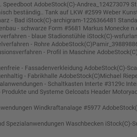
... Speedboot AdobeStock(C)-Andrea_124273079 S
isch beständig.. Tank auf LKW #2599 Weber Kunsts
harz - Bad iStock(C)-archigram-1226366481 Standa
menbau - schwarze Form #5681 Markus Monecke n.
verfahren - blaue Stadionstühle iStock(C)-wsfurl
elverfahren - Rohre AdobeStock(C)Pamir_39889886
usionsverfahren - Profil in Maschine AdobeStock(
genfreie - Fassadenverkleidung AdobeStock(C)-Sca
genhaltig - Fabrikhalle AdobeStock(C)Michael Rie
alanwendungen - Schaltkasten Interte #3129c Inter
eo Produkte und Systeme Gelcoats Header Motorya
nwendungen Windkraftanalage #5977 AdobeStock(
und Spezialanwendungen Waschbecken iStock(C)-