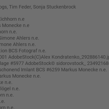
Dogs, Tim Feder, Sonja Stuckenbrock
Eichhorn n.e
s Monecke n.e
orn n.e.
Simone Ahlers n.e.
imone Ahlers n.e.
ion BCS Fotograf n.e.
001 AdobeStock(C)Alex Kondratenko_292886140.jp
nlage #5977 AdobeStock© sidorovstock_ 23492168
ltschonend Imlant BCS #6259 Markus Monecke n.e.
arkus Monecke n.e.
e n.e.
ögel n.e.
rn n.e.
.e.
rn n.e.