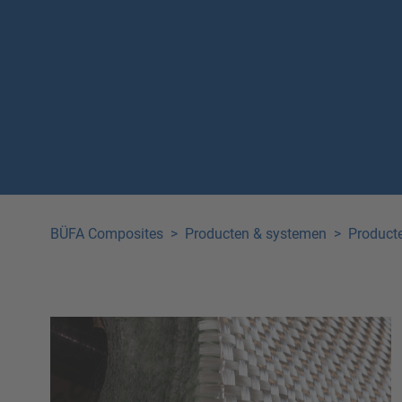
BÜFA Composites
>
Producten & systemen
>
Product