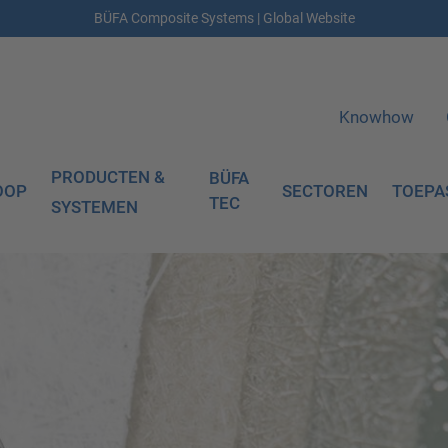
BÜFA Composite Systems | Global Website
Knowhow
PRODUCTEN &
BÜFA
OOP
SECTOREN
TOEPA
TEC
SYSTEMEN