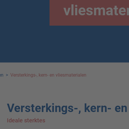
vliesmate
en
>
Versterkings-, kern- en vliesmaterialen
Versterkings-, kern- en
Ideale sterktes