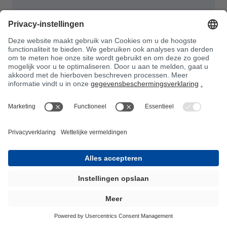
Harsen en lijmharsen met
hernieuwbare grondstoffen
en recyclagegehalte
BÜFA Composite Systems introduceert BIO-
hars in haar assortiment, met als doel
defossilisatie, d.w.z. de vermindering van het
gebruik van fossiele grondstoffen.
Wij streven er ook naar om in onze
specialiteiten meer gebruik te maken van
gerecycleerde materialen, de zogenaamde
vervanging van primaire grondstoffen. Ook
hier hebben wij passende hars in onze
portefeuille. Neem gerust contact met ons op.
Harsen en harssystemen