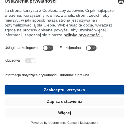
PRODUKTY
ZRÓWNOWAŻONE
Żywice i kleje żywiczne z
surowców odnawialnych i
materiałów pochodzących z
recyklingu
Oferta żywic BIO firmy BÜFA Composite
Systems ma na celu defosylizację, czyli
ograniczenie stosowania surowców
kopalnych.
Ponadto dążymy do zwiększenia
wykorzystania materiałów pochodzących z
recyklingu w naszych specjalnych