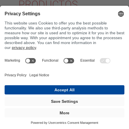
PRODUCTOS
SOSTENIBLES
Resinas y resinas adhesivas
con materias primas
renovables y contenido
reciclado
BÜFA Composite Systems ha introducido la
resina BIO en su gama, con el objetivo de la
defosilización, es decir, la reducción del uso
de materias primas fósiles.
Asimismo, nos hemos propuesto aumentar el
uso de materiales reciclados en nuestras
especialidades, la llamada sustitución de