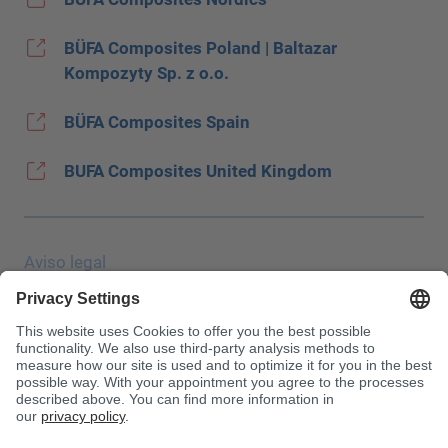
BÜFA Composites Poland | Baltazar
Kompozyty Sp. z o.o.
BÜFA Composites Spain
BUFA Composites United Kingdom
Aviso legal
Protección de datos
JEC Trade Show
CGC