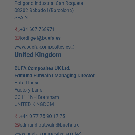
Poligono Industrial Can Roqueta
08202 Sabadell (Barcelona)
SPAIN
+34 607 768971
jordi.geli@buefa.es
www.buefa-composites.es
United Kingdom
BUFA Composites UK Ltd.
Edmund Putwain l Managing Director
Bufa House
Factory Lane
CO11 1NH Brantham
UNITED KINGDOM
+44 0 77 75 90 17 75
edmund.putwain@buefa.uk
www.buefa-composites.co.uk