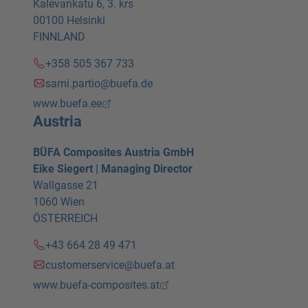
Kalevankatu 6, 3. krs
00100 Helsinki
FINNLAND
+358 505 367 733
sami.partio@buefa.de
www.buefa.ee
Austria
BÜFA Composites Austria GmbH
Eike Siegert | Managing Director
Wallgasse 21
1060 Wien
ÖSTERREICH
+43 664 28 49 471
customerservice@buefa.at
www.buefa-composites.at