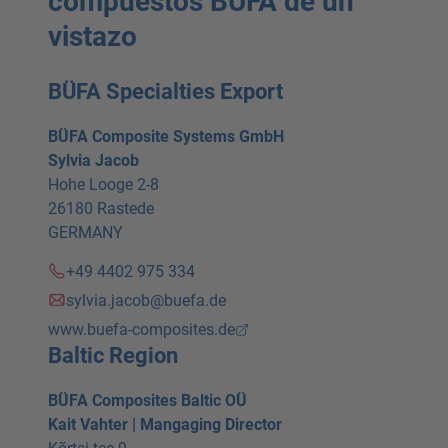
compuestos BÜFA de un
vistazo
BÜFA Specialties Export
BÜFA Composite Systems GmbH
Sylvia Jacob
Hohe Looge 2-8
26180 Rastede
GERMANY
+49 4402 975 334
sylvia.jacob@buefa.de
www.buefa-composites.de
Baltic Region
BÜFA Composites Baltic OÜ
Kait Vahter | Mangaging Director