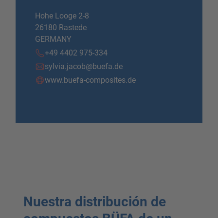
Hohe Looge 2-8
26180 Rastede
GERMANY
+49 4402 975-334
sylvia.jacob@buefa.de
www.buefa-composites.de
Nuestra distribución de