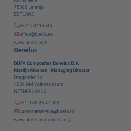
Kõrtsi tee 9
75306 Lehmja
ESTLAND
+372 53413545
office@buefa.ee
www.buefa.ee
Benelux
BÜFA Composites Benelux B.V.
Martijn Moonen | Managing Director
Dragonder 1b
5554 GM Valkenswaard
NETHERLANDS
+31 0 68 28 47 069
customerservice@buefa.nl
www.buefa-composites.nl