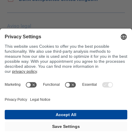
Aviso legal
Protección de datos
JEC Trade Show
CGC
Condiciones de compra
Centro de toxicología
¡Atención!
InnoTrans 2024