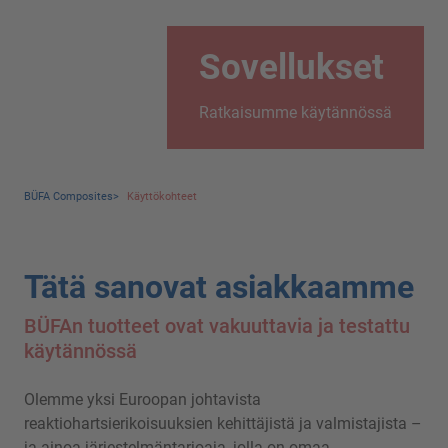
Sovellukset
Ratkaisumme käytännössä
BÜFA Composites
>
Käyttökohteet
Tätä sanovat asiakkaamme
BÜFAn tuotteet ovat vakuuttavia ja testattu
käytännössä
Olemme yksi Euroopan johtavista
reaktiohartsierikoisuuksien kehittäjistä ja valmistajista –
ja ainoa järjestelmäntarjoaja, jolla on omaa