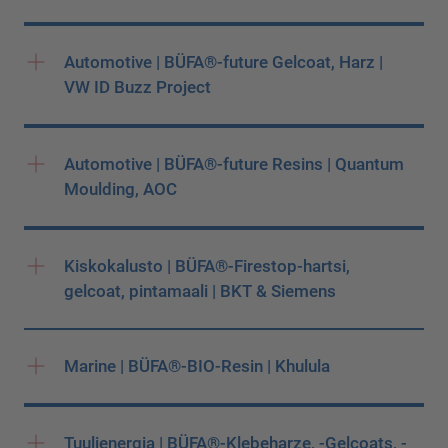
Automotive | BÜFA®-future Gelcoat, Harz |
VW ID Buzz Project
Automotive | BÜFA®-future Resins | Quantum
Moulding, AOC
Kiskokalusto | BÜFA®-Firestop-hartsi,
gelcoat, pintamaali | BKT & Siemens
Marine | BÜFA®-BIO-Resin | Khulula
Tuulienergia | BÜFA®-Klebeharze, -Gelcoats, -