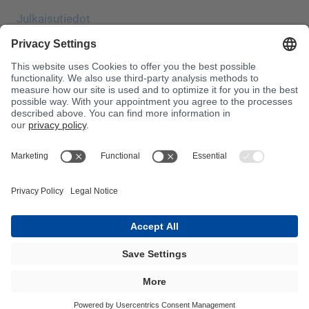
Julkaisutiedot
Tietosuoja
JEC Trade Show
Vakiosopimusehdot
Ostoehdot
Myrkytyskeskus
Huomaa!
InnoTrans 2024
Sitemap