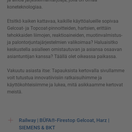
koneteknologiaa.
Etsitkö kaiken kattavaa, kaikille käyttöalueille sopivaa
Gelcoat- ja Topcoat-pinnoitteiden, hartsien, erittäin
tehokkaiden liimojen, reaktioaineiden, muotinvalmistus-
ja palontorjuntajärjestelmien valikoimaa? Haluaisitko
keskustella asialleen omistautuvan ja asiansa osaavan
asiantuntijan kanssa? Täällä olet oikeassa paikassa.
Vakuutu asiasta itse: Tapauksista kertovalla sivullamme
voit tutustua innovatiivisiin ratkaisuihimme ja
käyttökohteisiimme ja lukea, mitä asikkaamme kertovat
meistä.
Railway | BÜFA®-Firestop Gelcoat, Harz |
SIEMENS & BKT