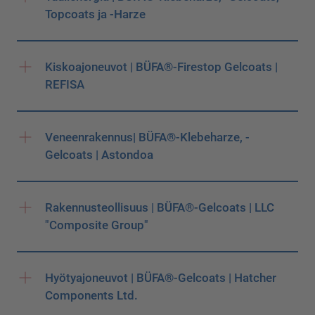
Topcoats ja -Harze
Kiskoajoneuvot | BÜFA®-Firestop Gelcoats |
REFISA
Veneenrakennus| BÜFA®-Klebeharze, -
Gelcoats | Astondoa
Rakennusteollisuus | BÜFA®-Gelcoats | LLC
"Composite Group"
Hyötyajoneuvot | BÜFA®-Gelcoats | Hatcher
Components Ltd.