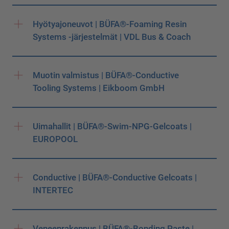
Hyötyajoneuvot | BÜFA®-Foaming Resin
Systems -järjestelmät | VDL Bus & Coach
Muotin valmistus | BÜFA®-Conductive
Tooling Systems | Eikboom GmbH
Uimahallit | BÜFA®-Swim-NPG-Gelcoats |
EUROPOOL
Conductive | BÜFA®-Conductive Gelcoats |
INTERTEC
Veneenrakennus | BÜFA®-Bonding Paste |