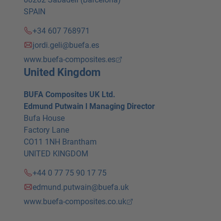
SPAIN
+34 607 768971
jordi.geli@buefa.es
www.buefa-composites.es
United Kingdom
BUFA Composites UK Ltd.
Edmund Putwain l Managing Director
Bufa House
Factory Lane
CO11 1NH Brantham
UNITED KINGDOM
+44 0 77 75 90 17 75
edmund.putwain@buefa.uk
www.buefa-composites.co.uk