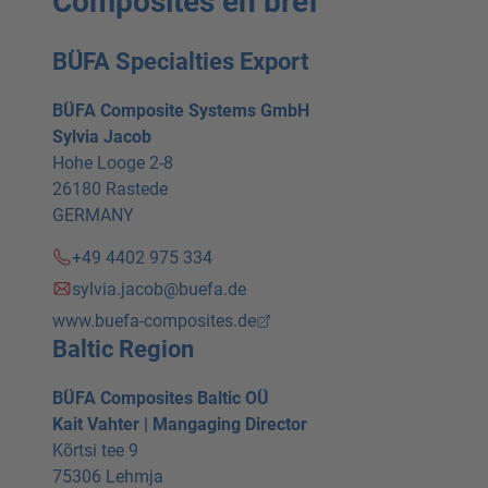
Composites en bref
BÜFA Specialties Export
BÜFA Composite Systems GmbH
Sylvia Jacob
Hohe Looge 2-8
26180 Rastede
GERMANY
+49 4402 975 334
sylvia.jacob@buefa.de
www.buefa-composites.de
Baltic Region
BÜFA Composites Baltic OÜ
Kait Vahter | Mangaging Director
Kõrtsi tee 9
75306 Lehmja