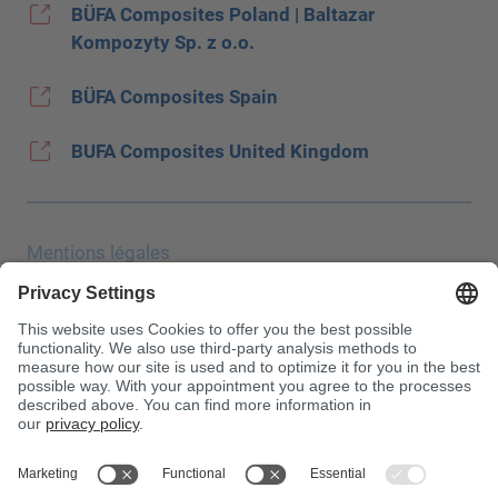
BÜFA Composites Poland | Baltazar
Kompozyty Sp. z o.o.
BÜFA Composites Spain
BUFA Composites United Kingdom
Mentions légales
Protection des données
Salon JEC
CONDITIONS GÉNÉRALES DE VENTE
Conditions d′achat