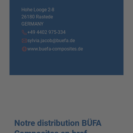
Hohe Looge 2-8
26180 Rastede
GERMANY
+49 4402 975-334
sylvia.jacob@buefa.de
www.buefa-composites.de
Notre distribution BÜFA