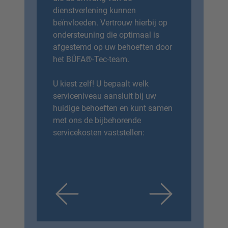
nctietest.
met aansluiten
dienstverlening kunnen
e-instelling
Optimale ma
beïnvloeden. Vertrouw hierbij op
issies en
ter reductie v
ondersteuning die optimaal is
overspray.
afgestemd op uw behoeften door
rojectadvies
Professione
het BÜFA®-Tec-team.
s en technici.
door onze inge
w medewerkers
Training v
U kiest zelf! U bepaalt welk
inebediening
met focus op 
serviceniveau aansluit bij uw
en onderhoud.
huidige behoeften en kunt samen
met ons de bijbehorende
servicekosten vaststellen:
CONTACT
OPNEME