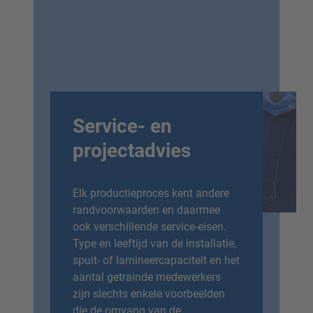
Service- en
projectadvies
de installatie
Begeleiding
dige
gedurende de v
gebruiksperiod
Elk productieproces kent andere
installatie ter
Inspectie va
randvoorwaarden en daarmee
r onze
waardebehoud
ook verschillende service-eisen.
hankelijk van
servicemonteur
Type en leeftijd van de installatie,
keer per jaar).
de bedrijfsuren
spuit- of lamineercapaciteit en het
Vervanging
aantal getrainde medewerkers
(bijvoorbeeld
slijtageonderd
zijn slechts enkele voorbeelden
afdichtingen)
pomppakkingen
die de omvang van de