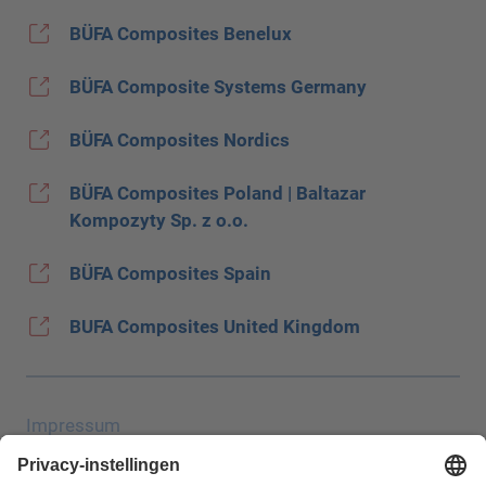
BÜFA Composites Benelux
BÜFA Composite Systems Germany
BÜFA Composites Nordics
BÜFA Composites Poland | Baltazar
Kompozyty Sp. z o.o.
BÜFA Composites Spain
BUFA Composites United Kingdom
Impressum
Gegevensbescherming