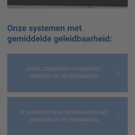
Onze systemen met
gemiddelde geleidbaarheid:
MATRIJZENBOUWSYSTEMEN MET
GEMIDDELDE GELEIDBAARHEID
VLOERBEDEKKINGSTOEPASSINGEN MET
GEMIDDELDE GELEIDBAARHEID