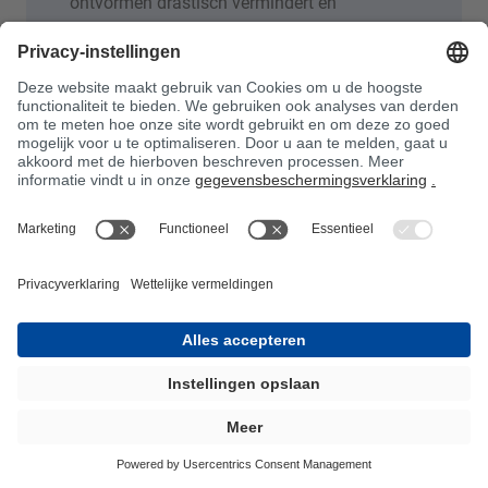
ontvormen drastisch vermindert en
tegelijkertijd mensen en materiaal beschermt
tegen elektrische schokken. Verdere
voordelen zijn mooiere, hoogglanzende
oppervlakken met minder golving, minder
schoonmaakwerk, snellere cyclustijden,
minder uitval, langere levensduur van het
gereedschap en bovendien nieuwe
vrijheidsgraden in de matrijzenproductie.
De voordelen in één oogopslag:
Veiligheid in het
explosiebeschermingsgebied
Geen aantrekking van stof en betere
kwaliteit van ontvormde onderdelen
Gemakkelijker ontvormen dankzij minder
benodigde kracht
Snellere cyclustijden