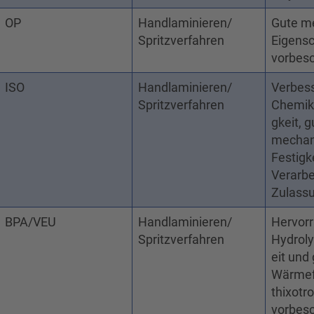
OP
Handlaminieren/
Gute m
Spritzverfahren
Eigensc
vorbesc
ISO
Handlaminieren/
Verbes
Spritzverfahren
Chemik
gkeit, g
mechan
Festigk
Verarbe
Zulass
BPA/VEU
Handlaminieren/
Hervor
Spritzverfahren
Hydrol
eit und
Wärmefe
thixotr
vorbesc