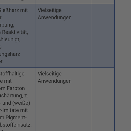
Gießharz mit
Vielseitige
r
Anwendungen
rbung,
 Reaktivität,
hleunigt,
s
ungsharz
et
stoffhaltige
Vielseitige
le mit
Anwendungen
tem Farbton
shärtung, z.
- und (weiße)
Imitate mit
em Pigment-
bstoffeinsatz.