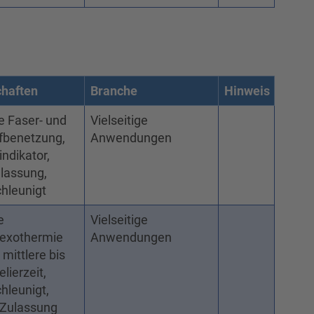
chaften
Branche
Hinweis
e Faser- und
Vielseitige
ffbenetzung,
Anwendungen
indikator,
lassung,
hleunigt
e
Vielseitige
nexothermie
Anwendungen
 mittlere bis
lierzeit,
hleunigt,
-Zulassung