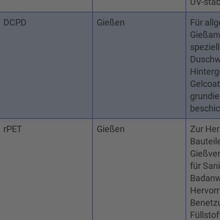
UV-stab
DCPD
Gießen
Für all
Gießan
speziell
Duschw
Hinterg
Gelcoat
grundi
beschic
rPET
Gießen
Zur Her
Bauteil
Gießver
für Sani
Badanw
Hervor
Benetz
Füllsto