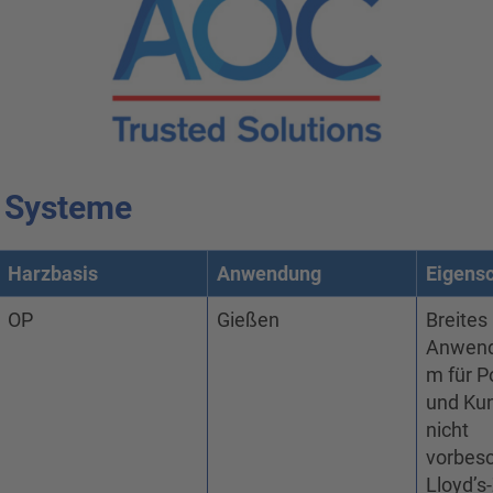
 Systeme
Harzbasis
Anwendung
Eigens
OP
Gießen
Breites
Anwend
m für 
und Ku
nicht
vorbesc
Lloyd’s