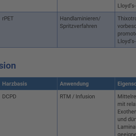
Lloyd’s
rPET
Handlaminieren/
Thixotr
Spritzverfahren
vorbesc
promote
Lloyd’s
sion
Harzbasis
Anwendung
Eigens
DCPD
RTM / Infusion
Mittelr
mit rel
Exother
und dü
Lamina
geeigne