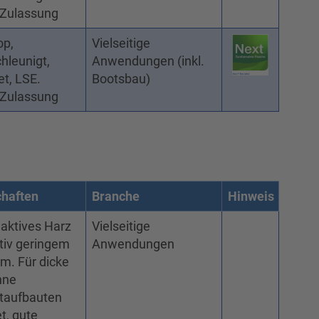
-Zulassung
op,
Vielseitige
hleunigt,
Anwendungen (inkl.
t, LSE.
Bootsbau)
-Zulassung
chaften
Branche
Hinweis
eaktives Harz
Vielseitige
ativ geringem
Anwendungen
m. Für dicke
nne
taufbauten
t, gute