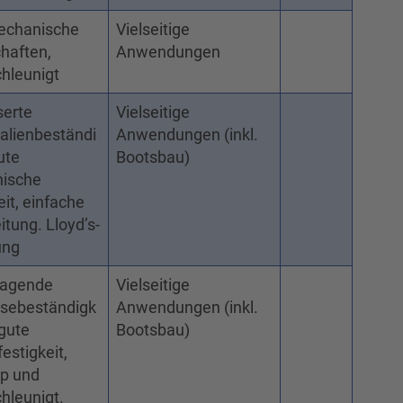
echanische
Vielseitige
haften,
Anwendungen
hleunigt
serte
Vielseitige
alienbeständi
Anwendungen (inkl.
ute
Bootsbau)
ische
eit, einfache
itung. Lloyd’s-
ung
ragende
Vielseitige
ysebeständigk
Anwendungen (inkl.
 gute
Bootsbau)
stigkeit,
op und
hleunigt.