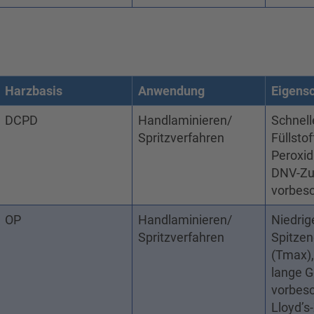
Harzbasis
Anwendung
Eigens
DCPD
Handlaminieren/
Schnell
Spritzverfahren
Füllsto
Peroxid
DNV-Zu
vorbesc
OP
Handlaminieren/
Niedrig
Spritzverfahren
Spitze
(Tmax),
lange Ge
vorbesc
Lloyd’s