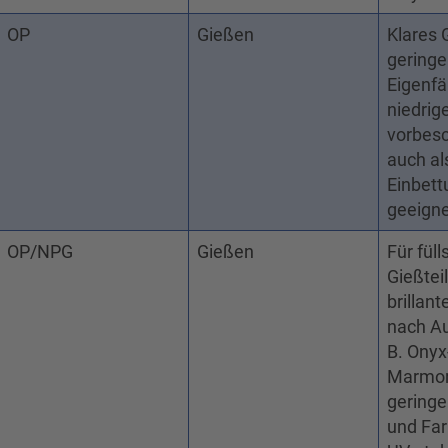
OP
Gießen
Klares 
geringe
Eigenfä
niedrige
vorbesc
auch al
Einbett
geeign
OP/NPG
Gießen
Für füll
Gießtei
brillan
nach Au
B. Onyx
Marmor-
gering
und Far