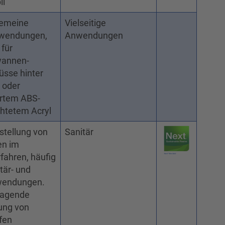
il
gemeine
Vielseitige
wendungen,
Anwendungen
 für
annen-
üsse hinter
 oder
ertem ABS-
htetem Acryl
stellung von
Sanitär
en im
fahren, häufig
tär- und
endungen.
ragende
ung von
ffen