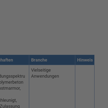
chaften
Branche
Hinweis
Vielseitige
ungsspektru
Anwendungen
Polymerbeton
nstmarmor,
hleunigt,
-Zulassung