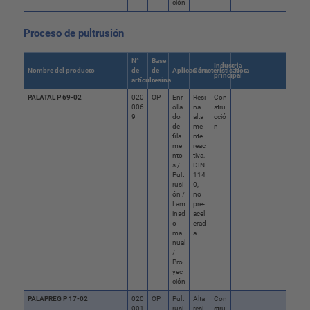
ción
Proceso de pultrusión
N°
Base
Industria
Nombre del producto
de
de
Aplicación
Características
Nota
principal
artículo
resina
PALATAL P 69-02
020
OP
Enr
Resi
Con
006
olla
na
stru
9
do
alta
cció
de
me
n
fila
nte
me
reac
nto
tiva,
s /
DIN
Pult
114
rusi
0,
ón /
no
Lam
pre-
inad
acel
o
erad
ma
a
nual
/
Pro
yec
ción
PALAPREG P 17-02
020
OP
Pult
Alta
Con
001
rusi
resi
stru