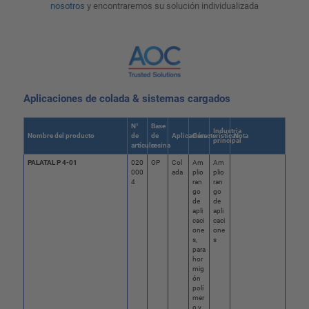
nosotros
y encontraremos su solución individualizada
Aplicaciones de colada & sistemas cargados
N°
Base
Industria
Nombre del producto
de
de
Aplicación
Características
Nota
principal
artículo
resina
PALATAL P 4-01
020
OP
Col
Am
Am
000
ada
plio
plio
4
ran
ran
go
go
de
de
apli
apli
caci
caci
one
one
s,
s
para
hor
mig
ón
polí
mer
o y