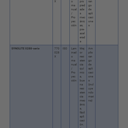
X
o
pro
ran
ma
pied
go
nual
ade
de
/
s
apli
Pro
mec
caci
yec
ánic
one
ción
as,
s
pre-
acel
erad
a
SYNOLITE 0288-serie
770
ISO
Lam
Mej
Am
028
inad
or
plio
X
o
resi
ran
ma
sten
go
nual
cia
de
/
quí
apli
Pro
mic
caci
yec
a,
one
ción
bue
s
na
(incl
resi
uye
sten
ndo
cia
mari
mec
na)
ánic
a,
fácil
apli
caci
ón.