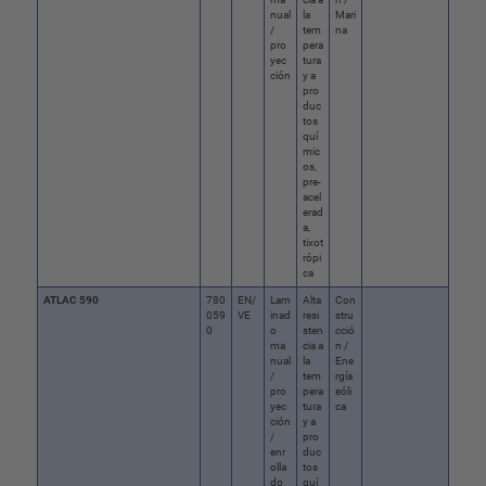
nual
la
Mari
/
tem
na
pro
pera
yec
tura
ción
y a
pro
duc
tos
quí
mic
os,
pre-
acel
erad
a,
tixot
rópi
ca
ATLAC 590
780
EN/
Lam
Alta
Con
059
VE
inad
resi
stru
0
o
sten
cció
ma
cia a
n /
nual
la
Ene
/
tem
rgía
pro
pera
eóli
yec
tura
ca
ción
y a
/
pro
enr
duc
olla
tos
do
quí