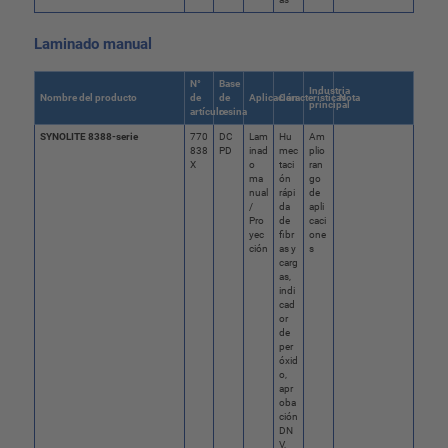
Laminado manual
N°
Base
Industria
Nombre del producto
de
de
Aplicación
Características
Nota
principal
artículo
resina
SYNOLITE 8388-serie
770
DC
Lam
Hu
Am
838
PD
inad
mec
plio
X
o
taci
ran
ma
ón
go
nual
rápi
de
/
da
apli
Pro
de
caci
yec
fibr
one
ción
as y
s
carg
as,
indi
cad
or
de
per
óxid
o,
apr
oba
ción
DN
V,