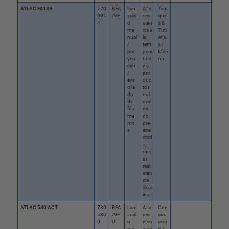
ATLAC F013A
770
BPA
Lam
Alta
Tan
001
/VE
inad
resi
que
4
o
sten
s &
ma
cia a
Tub
nual
la
ería
/
tem
s /
pro
pera
Mari
yec
tura
na
ción
y a
/
pro
enr
duc
olla
tos
do
quí
de
mic
fila
os,
me
no
nto
pre-
s
acel
erad
a,
mej
or
resi
sten
cia
alcal
ina
ATLAC 580 ACT
780
BPA
Lam
Alta
Con
580
/VE
inad
resi
stru
0
U
o
sten
cció
ma
cia a
n /