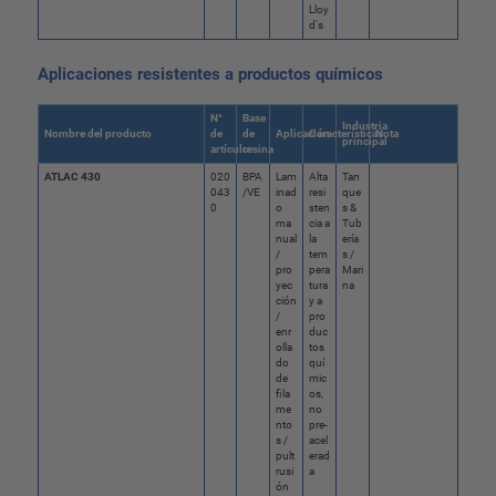
Lloy
d's
Aplicaciones resistentes a productos químicos
N°
Base
Industria
Nombre del producto
de
de
Aplicación
Características
Nota
principal
artículo
resina
ATLAC 430
020
BPA
Lam
Alta
Tan
043
/VE
inad
resi
que
0
o
sten
s &
ma
cia a
Tub
nual
la
ería
/
tem
s /
pro
pera
Mari
yec
tura
na
ción
y a
/
pro
enr
duc
olla
tos
do
quí
de
mic
fila
os,
me
no
nto
pre-
s /
acel
pult
erad
rusi
a
ón