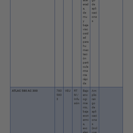
acel
go
erad
de
a,
apli
de
caci
mu
one
y
s
baja
visc
osid
ad
para
hu
mec
taci
ón
parti
cula
rme
nte
rápi
da
ATLAC 580 AC 300
780
VEU
RT
Bajo
Am
580
M /
enc
plio
3
Infu
ogi
ran
sión
mie
go
nto,
de
baja
apli
exot
caci
ermi
one
a,
s
exc
(incl
elen
uye