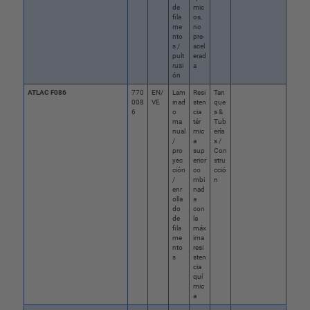
de
mic
fila
os,
me
no
nto
pre-
s /
acel
pult
erad
rusi
a
ón
ATLAC F086
770
EN/
Lam
Resi
Tan
008
VE
inad
sten
que
6
o
cia
s &
ma
tér
Tub
nual
mic
ería
/
a
s /
pro
sup
Con
yec
erior
stru
ción
co
cció
/
mbi
n
enr
nad
olla
a
do
con
de
la
fila
máx
me
ima
nto
resi
s
sten
cia
quí
mic
a