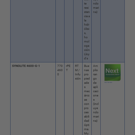
te
ndo
resi
mari
sten
na)
cia a
la
hidr
ólisi
s,
ho
mol
oga
ción
Lloy
d's
SYNOLITE 4600-G-1
770
rPE
RT
Bue
Am
460
T
M /
nas
plio
0
Infu
pro
ran
sión
pied
go
ade
de
s
apli
mec
caci
ánic
one
as
s
con
(incl
pro
uye
ces
ndo
abili
mari
dad
na)
ópti
ma.
Mu