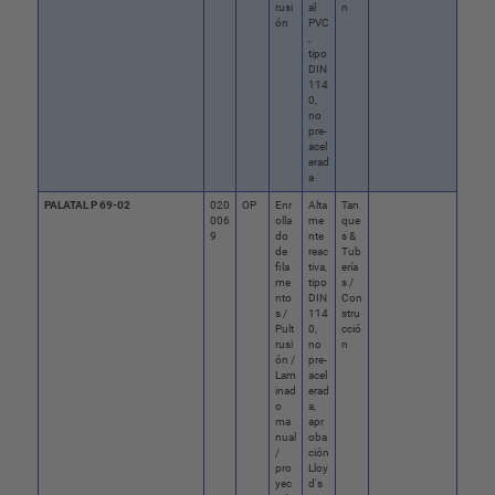
rusi
al
n
ón
PVC
,
tipo
DIN
114
0,
no
pre-
acel
erad
a
PALATAL P 69-02
020
OP
Enr
Alta
Tan
006
olla
me
que
9
do
nte
s &
de
reac
Tub
fila
tiva,
ería
me
tipo
s /
nto
DIN
Con
s /
114
stru
Pult
0,
cció
rusi
no
n
ón /
pre-
Lam
acel
inad
erad
o
a,
ma
apr
nual
oba
/
ción
pro
Lloy
yec
d's