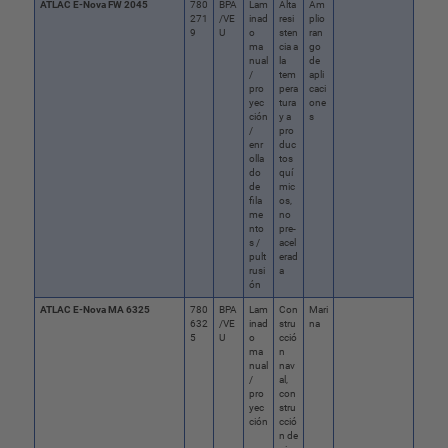
ATLAC E-Nova FW 2045
780
BPA
Lam
Alta
Am
271
/VE
inad
resi
plio
9
U
o
sten
ran
ma
cia a
go
nual
la
de
/
tem
apli
pro
pera
caci
yec
tura
one
ción
y a
s
/
pro
enr
duc
olla
tos
do
quí
de
mic
fila
os,
me
no
nto
pre-
s /
acel
pult
erad
rusi
a
ón
ATLAC E-Nova MA 6325
780
BPA
Lam
Con
Mari
632
/VE
inad
stru
na
5
U
o
cció
ma
n
nual
nav
/
al,
pro
con
yec
stru
ción
cció
n de