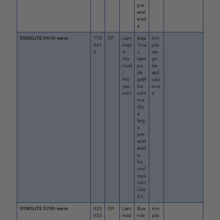
pre-
acel
erad
a
SYNOLITE 5410-serie
770
OP
Lam
Baja
Am
541
inad
Tma
plio
X
o
x,
ran
ma
tiem
go
nual
po
de
/
de
apli
Pro
gelif
caci
yec
ica
one
ción
ción
s
me
dio
a
larg
o,
pre-
acel
erad
a,
ho
mol
oga
ción
Lloy
d's
SYNOLITE 5700-serie
020
OP
Lam
Bue
Am
XXX
inad
nas
plio