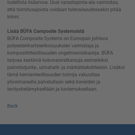
todellista lisäarvoa. Uusi varastopinta-ala varmistaa,
että toimitusajoista voidaan tulevaisuudessakin pitää
kiinni.
Lisää BÜFA Composite Systemsistä
BÜFA Composite Systems on Euroopan johtava
polyesterihartsierikoisuuksien valmistaja ja
komposiittiteollisuuden ongelmanratkaisija. BÜFA
tarjoaa kestäviä kokonaisratkaisuja esimerkiksi
palontorjunta-, uimahalli- ja märkätilakohteisiin. Lisäksi
tämä kemianteollisuuden toimija vakuuttaa
ylivoimaisella palvelullaan sekä koneiden ja
levitystietämyksellään ja tuntemuksellaan.
Back