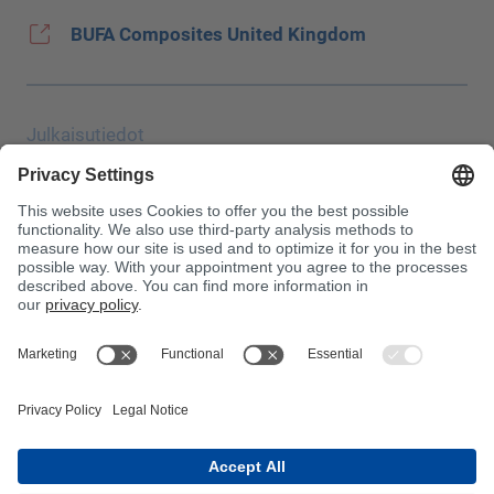
BUFA Composites United Kingdom
Julkaisutiedot
Tietosuoja
JEC Trade Show
Vakiosopimusehdot
Ostoehdot
Myrkytyskeskus
Huomaa!