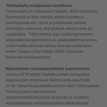
Toimituskyky ensisijaisena tavoitteena
Toimituskyky on ratkaisevan tärkeää. BÜFA Composite
Systemsillä on tällä hetkellä erittäin luotettava
toimittajaverkosto. Hyvät ja pitkäikäiset suhteet
toimittajiin osoittavat, että globaali kehittyminen on
mahdollista. "Tällä hetkellä alan sisällä käymämme
keskustelu kumppaniemme ja asiakkaidemme kanssa
antaa meille rohkeutta katsoa tulevaan luottavaisin
mielin", toteaa Lothar Kempf, BÜFA Composite
Systemsin toimitusjohtaja.
Nykyaikaisen varastokapasiteetin laajentaminen
Vuonna 2018 tehdyn Rastede-Liethen toimipaikan
laajennuksen yhteydessä lisättiin pinta-alaa 8 000
m²:llä. Varastokapasiteettia lisättiin vielä 3 000 paikalla.
Tämä luo jatkuvasti kasvavan
reaktiohartsierikoisuuksien kysynnän ja modernin,
automatisoidun varastologistiikan näkökulmasta