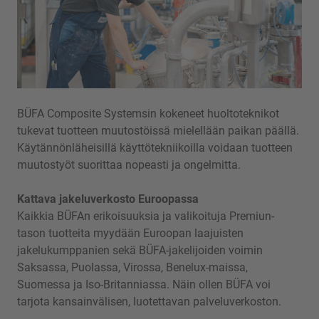
BÜFA Composite Systemsin kokeneet huoltoteknikot
tukevat tuotteen muutostöissä mielellään paikan päällä.
Käytännönläheisillä käyttötekniikoilla voidaan tuotteen
muutostyöt suorittaa nopeasti ja ongelmitta.
Kattava jakeluverkosto Euroopassa
Kaikkia BÜFAn erikoisuuksia ja valikoituja Premiun-
tason tuotteita myydään Euroopan laajuisten
jakelukumppanien sekä BÜFA-jakelijoiden voimin
Saksassa, Puolassa, Virossa, Benelux-maissa,
Suomessa ja Iso-Britanniassa. Näin ollen BÜFA voi
tarjota kansainvälisen, luotettavan palveluverkoston.