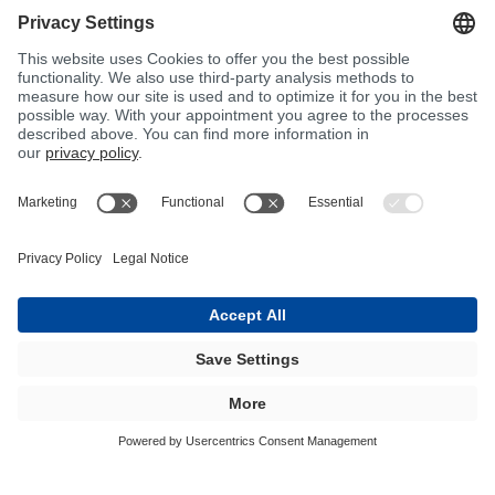
BÜFA valmistaa suuntaa-antavia kokeita varten
pyynnöstä kokonaisia testisarjoja ja tarkistaa ne
asiakkaan vaatimusten mukaisesti ennen niiden
siirtämistä palotaloon. Näin asiakas voi varmistua, että
yhdessä BÜFAn kanssa kehitetyt tuotteet täyttävät
käyttöalueellaan voimassa olevat standardit.
Tarpeettomat kehityssyklit ja kustannukset voidaan
välttää.
BÜFAN LABORATORIOPALVELU
OTA YHTEYTTÄ