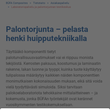
BÜFA Composites
>
Tietotaito
>
Asiakaspalvelu
>
Laboratoriopalvelu ja palontorjunnan testikeskus
Palontorjunta – pelasta
henki huipputekniikalla
Täyttääkö komponentti tietyt
paloturvallisuusvaatimukset vai ei riippuu monista
tekijöistä. Kerrosten paksuus, koostumus ja laminaatin
rakenne, lakan luonne ja tyyppi; kuinka tuote käyttäytyy
tulipalossa määräytyy kaikkien näiden komponenttien
monimutkaisen kokonaisuuden mukaan, eikä sitä voida
vielä tyydyttävästi simuloida. Siksi tarvitaan
palokoelaboratoriota tehokkaine mittalaitteineen – ja
kokemusta, jonka BÜFAn työntekijät ovat kerännet
vuosikymmenten testikokemuksellaan.