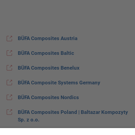
BÜFA Composites Austria
BÜFA Composites Baltic
BÜFA Composites Benelux
BÜFA Composite Systems Germany
BÜFA Composites Nordics
BÜFA Composites Poland | Baltazar Kompozyty
Sp. z o.o.
BÜFA Composites Spain