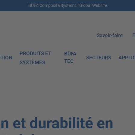
BÜFA Composite Systems | Global Website
Savoir-faire
F
PRODUITS ET
BÜFA
UTION
SECTEURS
APPLI
TEC
SYSTÈMES
n et durabilité en