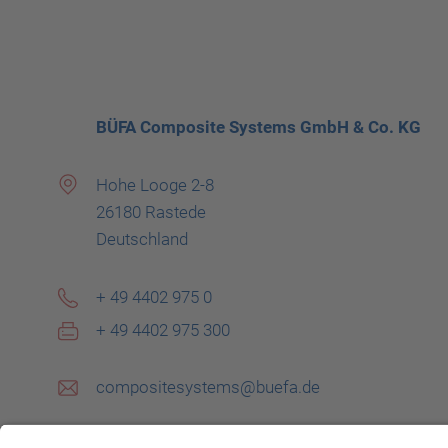
BÜFA Composite Systems GmbH & Co. KG
Hohe Looge 2-8
26180 Rastede
Deutschland
+ 49 4402 975 0
+ 49 4402 975 300
compositesystems@buefa.de