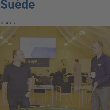
n Suède
osites