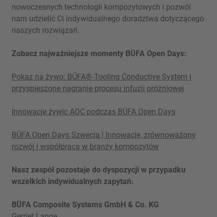
nowoczesnych technologii kompozytowych i pozwól
nam udzielić Ci indywidualnego doradztwa dotyczącego
naszych rozwiązań.
Zobacz najważniejsze momenty BÜFA Open Days:
Pokaz na żywo: BÜFA®-Tooling Conductive System i
przyspieszone nagranie procesu infuzji próżniowej
Innowacje żywic AOC podczas BÜFA Open Days
BÜFA Open Days Szwecja | Innowacje, zrównoważony
rozwój i współpraca w branży kompozytów
Nasz zespół pozostaje do dyspozycji w przypadku
wszelkich indywidualnych zapytań:
BÜFA Composite Systems GmbH & Co. KG
Gerriet Lange