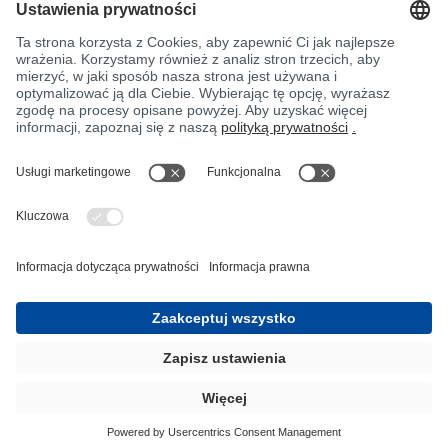
Stopka
Ochrona danych
JEC
OWH
Warunki zakupu
Centrum pomocy na wypadek zatrucia
Prosimy pamiętać!
InnoTrans 2024
Mapa strony