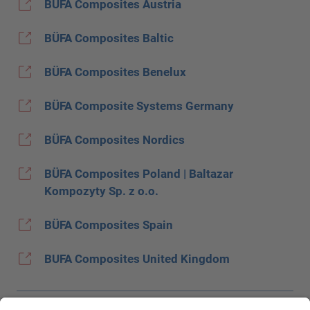
BÜFA Composites Austria
BÜFA Composites Baltic
BÜFA Composites Benelux
BÜFA Composite Systems Germany
BÜFA Composites Nordics
BÜFA Composites Poland | Baltazar
Kompozyty Sp. z o.o.
BÜFA Composites Spain
BUFA Composites United Kingdom