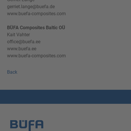
gerriet.lange@buefa.de
www.buefa-composites.com
BÜFA Composites Baltic OÜ
Kait Vahter
office@buefa.ee
www.buefa.ee
www.buefa-composites.com
Back