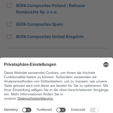
BÜFA Composites Poland | Baltazar
Kompozyty Sp. z o.o.
BÜFA Composites Spain
BUFA Composites United Kingdom
Impressum
Datenschutz
JEC Trade Show
AGB
Einkaufsbedingungen