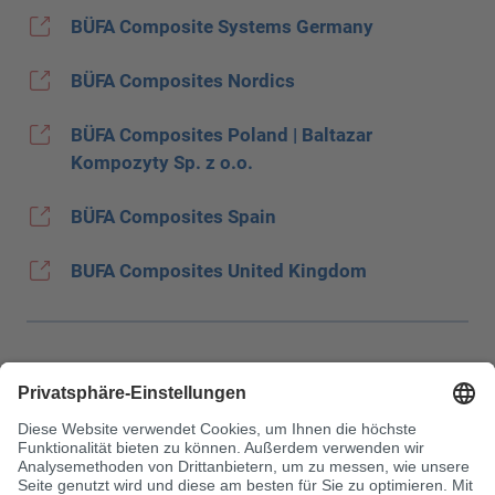
BÜFA Composite Systems Germany
BÜFA Composites Nordics
BÜFA Composites Poland | Baltazar
Kompozyty Sp. z o.o.
BÜFA Composites Spain
BUFA Composites United Kingdom
Impressum
Datenschutz
JEC Trade Show