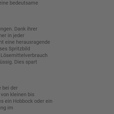
 eine bedeutsame
ngen. Dank ihrer
er in jeder
cht eine herausragende
es Spritzbild
n Lösemittelverbrauch
ssig. Dies spart
 bei der
von kleinen bis
es ein Hobbock oder ein
ung im