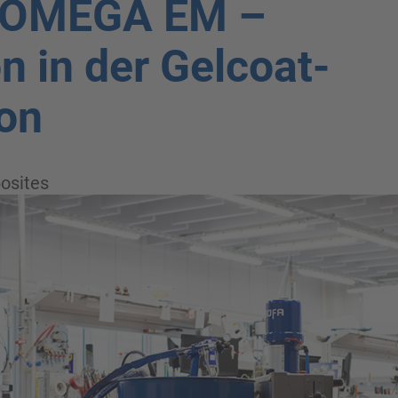
 OMEGA EM –
n in der Gelcoat-
ion
osites