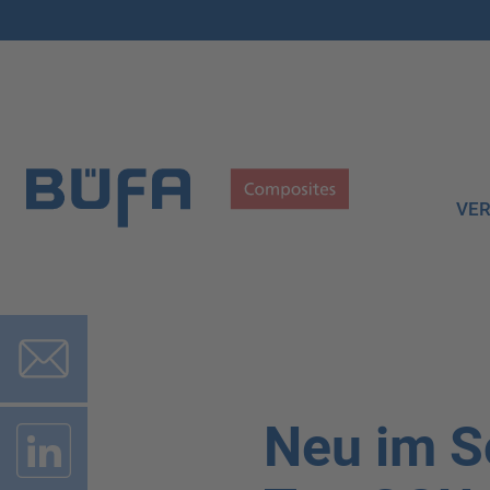
VER
Neu im S