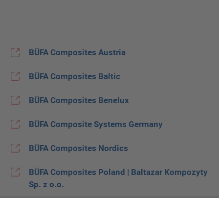
BÜFA Composites Austria
BÜFA Composites Baltic
BÜFA Composites Benelux
BÜFA Composite Systems Germany
BÜFA Composites Nordics
BÜFA Composites Poland | Baltazar Kompozyty
Sp. z o.o.
BÜFA Composites Spain