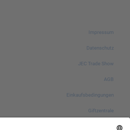
Impressum
Datenschutz
JEC Trade Show
AGB
Einkaufsbedingungen
Giftzentrale
Bitte beachten!