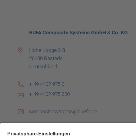
BÜFA Composite Systems GmbH & Co. KG
Hohe Looge 2-8
26180 Rastede
Deutschland
+ 49 4402 975 0
+ 49 4402 975 300
compositesystems@buefa.de