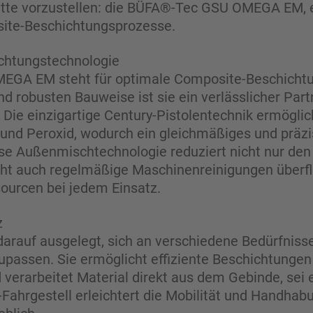
te vorzustellen: die
BÜFA®-Tec GSU OMEGA EM
,
site-Beschichtungsprozesse.
ichtungstechnologie
GA EM steht für optimale Composite-Beschichtu
 robusten Bauweise ist sie ein verlässlicher Partn
ie einzigartige Century-Pistolentechnik ermögli
nd Peroxid, wodurch ein gleichmäßiges und präzis
ese Außenmischtechnologie reduziert nicht nur de
ht auch regelmäßige Maschinenreinigungen überflü
sourcen bei jedem Einsatz.
z
 darauf ausgelegt, sich an verschiedene Bedürfnisse
upassen. Sie ermöglicht effiziente Beschichtungen 
 verarbeitet Material direkt aus dem Gebinde, sei 
-Fahrgestell erleichtert die Mobilität und Handhab