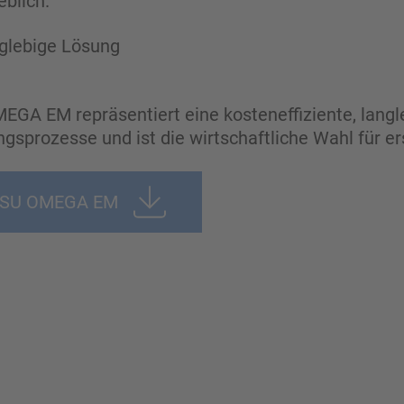
eblich.
nglebige Lösung
A EM repräsentiert eine kosteneffiziente, langle
ngsprozesse und ist die wirtschaftliche Wahl für e
GSU OMEGA EM