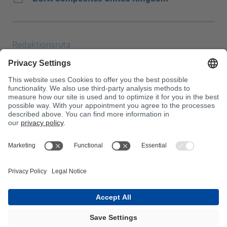
Redaktionsruta
Uppgiftsskydd
JEC
Allmänna affärsvillkor (AGB)
Inköpsvillkor
Giftinformationscentralen
Beakta!
InnoTrans 2024