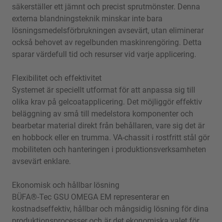
säkerställer ett jämnt och precist sprutmönster. Denna
externa blandningsteknik minskar inte bara
lösningsmedelsförbrukningen avsevärt, utan eliminerar
också behovet av regelbunden maskinrengöring. Detta
sparar värdefull tid och resurser vid varje applicering.
Flexibilitet och effektivitet
Systemet är speciellt utformat för att anpassa sig till
olika krav på gelcoatapplicering. Det möjliggör effektiv
beläggning av små till medelstora komponenter och
bearbetar material direkt från behållaren, vare sig det är
en hobbock eller en trumma. VA-chassit i rostfritt stål gör
mobiliteten och hanteringen i produktionsverksamheten
avsevärt enklare.
Ekonomisk och hållbar lösning
BÜFA®-Tec GSU OMEGA EM representerar en
kostnadseffektiv, hållbar och mångsidig lösning för dina
produktionsprocesser och är det ekonomiska valet för