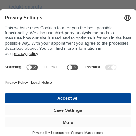
Redaktionsruta
Uppgiftsskydd
JEC
Allmänna affärsvillkor (AGB)
Inköpsvillkor
Giftinformationscentralen
Beakta!
InnoTrans 2024
Webbplatskarta