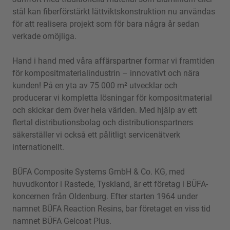
stål kan fiberförstärkt lättviktskonstruktion nu användas
för att realisera projekt som för bara några år sedan
verkade omöjliga.
Hand i hand med våra affärspartner formar vi framtiden
för kompositmaterialindustrin – innovativt och nära
kunden! På en yta av 75 000 m² utvecklar och
producerar vi kompletta lösningar för kompositmaterial
och skickar dem över hela världen. Med hjälp av ett
flertal distributionsbolag och distributionspartners
säkerställer vi också ett pålitligt servicenätverk
internationellt.
BÜFA Composite Systems GmbH & Co. KG, med
huvudkontor i Rastede, Tyskland, är ett företag i BÜFA-
koncernen från Oldenburg. Efter starten 1964 under
namnet BÜFA Reaction Resins, bar företaget en viss tid
namnet BÜFA Gelcoat Plus.