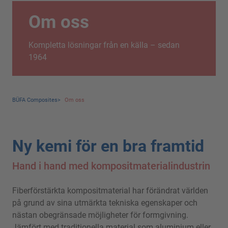
Om oss
Kompletta lösningar från en källa – sedan
1964
BÜFA Composites
>
Om oss
Ny kemi för en bra framtid
Hand i hand med kompositmaterialindustrin
Fiberförstärkta kompositmaterial har förändrat världen
på grund av sina utmärkta tekniska egenskaper och
nästan obegränsade möjligheter för formgivning.
Jämfört med traditionella material som aluminium eller