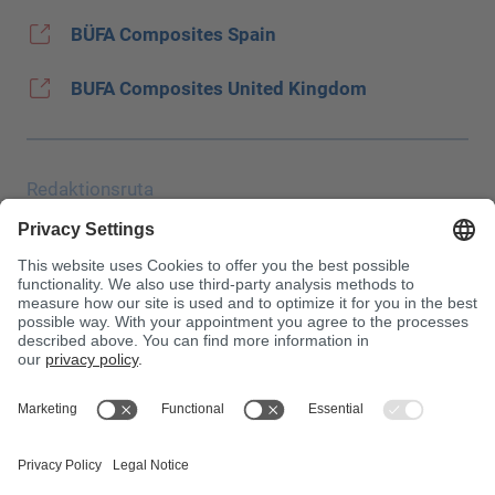
BÜFA Composites Spain
BUFA Composites United Kingdom
Redaktionsruta
Uppgiftsskydd
JEC
Allmänna affärsvillkor (AGB)
Inköpsvillkor
Giftinformationscentralen