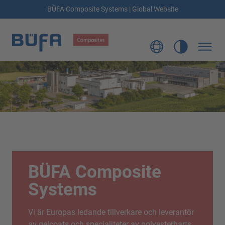
BÜFA Composite Systems | Global Website
BÜFA Composite
Systems
Vi är Europas ledande tillverkare och leverantör
av gelcoats och specialiteter av polyesterharts