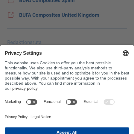
BÜFA Composites Spain
BUFA Composites United Kingdom
Redaktionsruta
Uppgiftsskydd
JEC
Allmänna affärsvillkor (AGB)
Inköpsvillkor
Giftinformationscentralen
Beakta!