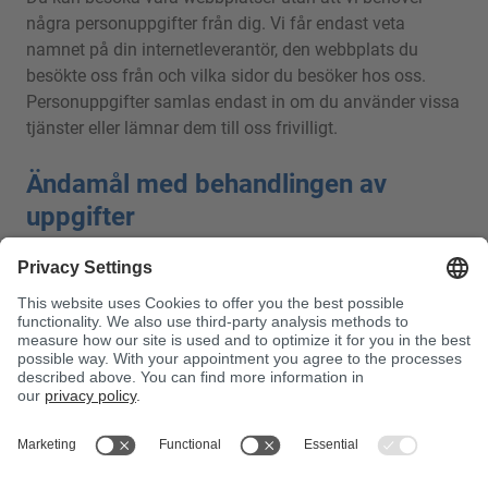
några personuppgifter från dig. Vi får endast veta
namnet på din internetleverantör, den webbplats du
besökte oss från och vilka sidor du besöker hos oss.
Personuppgifter samlas endast in om du använder vissa
tjänster eller lämnar dem till oss frivilligt.
Ändamål med behandlingen av
uppgifter
Vi behandlar personuppgifter uteslutande för att
tillhandahålla de tjänster du har begärt eller för att
skydda våra berättigade affärsintressen. Information
som lämnas frivilligt behandlas konfidentiellt.
Överföring till tredje part
Personuppgifter lämnas endast ut till tredje part i den
mån det är nödvändigt för att tillhandahålla den begärda