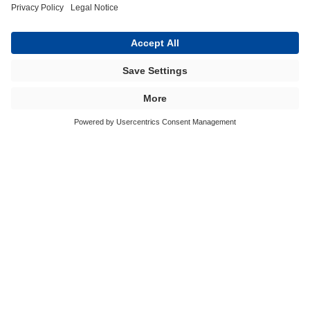
tjänsten eller om det finns en laglig skyldighet.
Användning av IP-adresser
Denna webbplats använder Google Analytics med
tillägget “_anonymizeIp()”. Detta innebär att IP-adresser
behandlas i förkortad form för att förhindra direkt
identifiering.
Cookies
Vi använder cookies för att kunna erbjuda våra tjänster
på ett mer personligt sätt under ditt besök. Inga
personuppgifter samlas in via cookies. Du kan styra
användningen av cookies via inställningarna i din
webbläsare.
BÜFA Session Storage