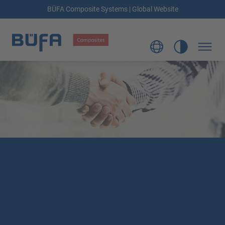
BÜFA Composite Systems | Global Website