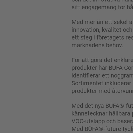
sitt engagemang för hå
Med mer än ett sekel a
innovation, kvalitet och
ett steg i företagets r
marknadens behov.
För att göra det enklare
produkter har BÜFA Co
identifierar ett noggra
Sortimentet inkluderar 
produkter med återvunn
Med det nya BÜFA®-futu
kännetecknar hållbara 
VOC-utsläpp och baseras
Med BÜFA®-future tydlig