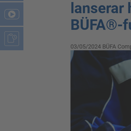
lanserar 
BÜFA®-fu
03/05/2024
BÜFA Comp