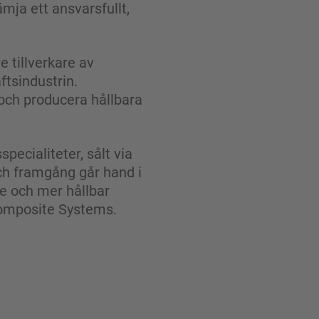
mja ett ansvarsfullt,
 tillverkare av
ftsindustrin.
 och producera hållbara
pecialiteter, sålt via
och framgång går hand i
e och mer hållbar
 Composite Systems.