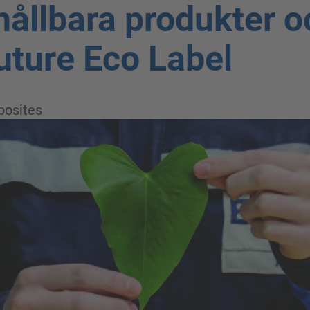
hållbara produkter o
ture Eco Label
osites