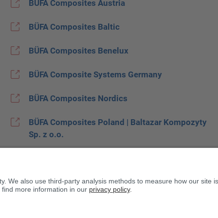
BÜFA Composites Austria
BÜFA Composites Baltic
BÜFA Composites Benelux
BÜFA Composite Systems Germany
BÜFA Composites Nordics
BÜFA Composites Poland | Baltazar Kompozyty
Sp. z o.o.
BÜFA Composites Spain
BUFA Composites United Kingdom