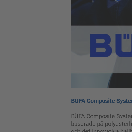
BÜFA Composite System
BÜFA Composite Systems
baserade på polyesterha
och det innovativa håll