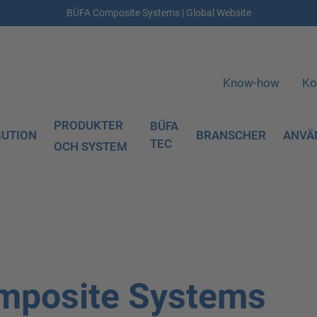
BÜFA Composite Systems | Global Website
Know-how
Ko
PRODUKTER
BÜFA
BUTION
BRANSCHER
ANVÄ
TEC
OCH SYSTEM
mposite Systems