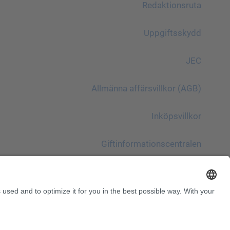
Redaktionsruta
Uppgiftsskydd
JEC
Allmänna affärsvillkor (AGB)
Inköpsvillkor
Giftinformationscentralen
Beakta!
InnoTrans 2024
Webbplatskarta