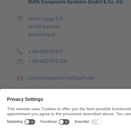
BÜFA Composite Systems GmbH & Co. KG
Hohe Looge 2-8
26180 Rastede
Deutschland
+ 49 4402 975 0
+ 49 4402 975 300
compositesystems@buefa.de