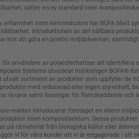
llbarhet, sätter en ny standard inom kompositindus
v erfarenhet inom kemiindustrin har BÜFA blivit 
 hållbarhet. Introduktionen av det hållbara produkt
esa mot att göra en positiv miljöpåverkan, samtid
 för användare av polyesterhartser att identifiera o
mposite Systems utvecklat märkningen BÜFA®-fut
nt utvalt sortiment av produkter som uppfyller de h
produkter med reducerad eller ingen styrenhalt, b
a råvaror samt lösningar för flamskyddande och l
re-märket introducerar företaget en intern miljöce
produkter inom kompositsektorn. Dessa produkter bi
 på råmaterial från biologiska källor eller återv
gör vi för våra kunder att vi är engagerade i att 