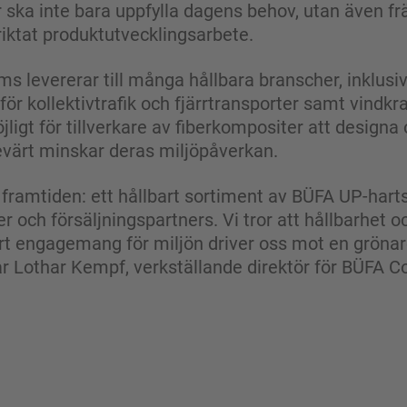
 ska inte bara uppfylla dagens behov, utan även frä
riktat produktutvecklingsarbete.
levererar till många hållbara branscher, inklusive
 kollektivtrafik och fjärrtransporter samt vindkra
ligt för tillverkare av fiberkompositer att designa
ärt minskar deras miljöpåverkan.
r framtiden: ett hållbart sortiment av BÜFA UP-hartss
r och försäljningspartners. Vi tror att hållbarhet 
årt engagemang för miljön driver oss mot en grönar
nar Lothar Kempf, verkställande direktör för BÜFA