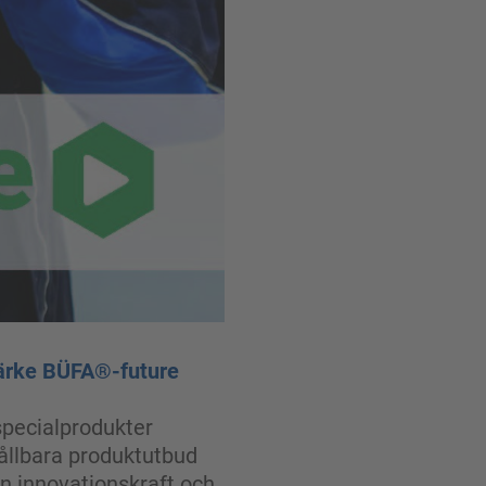
märke BÜFA®-future
specialprodukter
hållbara produktutbud
in innovationskraft och