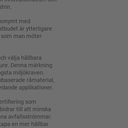
trin.
synonymt med
utbudet är ytterligare
igt som man möter
ch välja hållbara
ure. Denna märkning
ögsta miljökraven.
iobaserade råmaterial,
edande applikationer.
rtifiering som
drar till att minska
unna avfallsströmmar.
skapa en mer hållbar