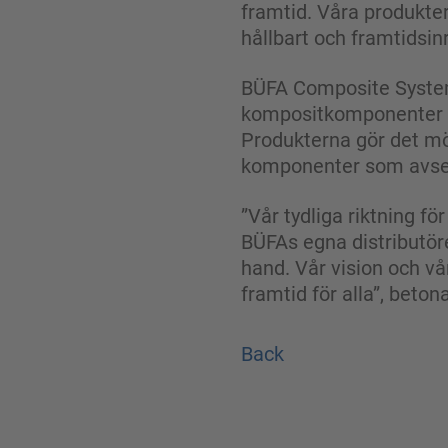
framtid. Våra produkter
hållbart och framtidsin
BÜFA Composite Systems 
kompositkomponenter för
Produkterna gör det möj
komponenter som avsev
”Vår tydliga riktning fö
BÜFAs egna distributöre
hand. Vår vision och v
framtid för alla”, beto
Back