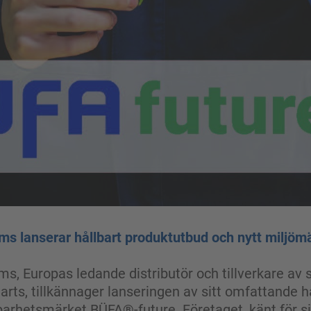
s lanserar hållbart produktutbud och nytt miljö
, Europas ledande distributör och tillverkare av 
rts, tillkännager lanseringen av sitt omfattande 
barhetsmärket BÜFA®-future. Företaget, känt för s