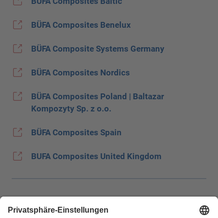
BÜFA Composites Baltic
BÜFA Composites Benelux
BÜFA Composite Systems Germany
BÜFA Composites Nordics
BÜFA Composites Poland | Baltazar
Kompozyty Sp. z o.o.
BÜFA Composites Spain
BUFA Composites United Kingdom
Impressum