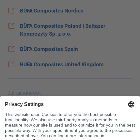
BÜFA Composites Nordics
BÜFA Composites Poland | Baltazar
Kompozyty Sp. z o.o.
BÜFA Composites Spain
BUFA Composites United Kingdom
Julkaisutiedot
Tietosuoja
JEC Trade Show
Vakiosopimusehdot