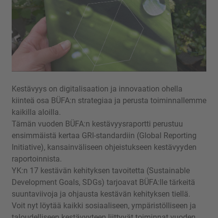
Kestävyys on digitalisaation ja innovaation ohella
kiinteä osa BÜFA:n strategiaa ja perusta toiminnallemme
kaikilla aloilla.
Tämän vuoden BÜFA:n kestävyysraportti perustuu
ensimmäistä kertaa GRI-standardiin (Global Reporting
Initiative), kansainväliseen ohjeistukseen kestävyyden
raportoinnista.
YK:n 17 kestävän kehityksen tavoitetta (Sustainable
Development Goals, SDGs) tarjoavat BÜFA:lle tärkeitä
suuntaviivoja ja ohjausta kestävän kehityksen tiellä.
Voit nyt löytää kaikki sosiaaliseen, ympäristölliseen ja
taloudelliseen kestävyyteen liittyvät toiminnat vuoden